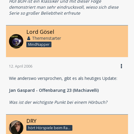
HUI BUH ist ein Klassiker und mit dieser Folge
demonstriert man sehr eindrucksvoll, wieso sich diese
Serie so großer Beliebtheit erfreute
Lord Gösel
Themenstarter
MindNapper
12. April 2006
Wie anderswo versprochen, gibt es als heutiges Update:
Jan Gaspard - Offenbarung 23 (Machiavelli)
Was ist der wichtigste Punkt bei einem Hörbuch?
DRY
hört Hörspiele beim Rasenmähen