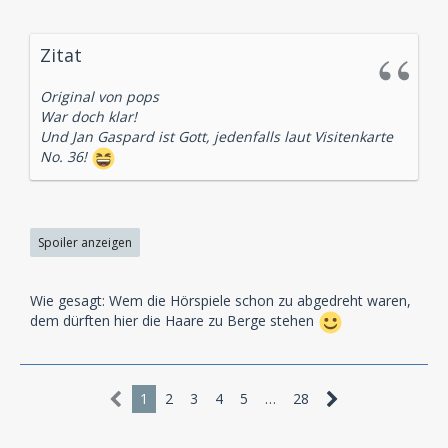
Zitat
Original von pops
War doch klar!
Und Jan Gaspard ist Gott, jedenfalls laut Visitenkarte
No. 36!
Spoiler anzeigen
Wie gesagt: Wem die Hörspiele schon zu abgedreht waren,
dem dürften hier die Haare zu Berge stehen
1
2
3
4
5
…
28