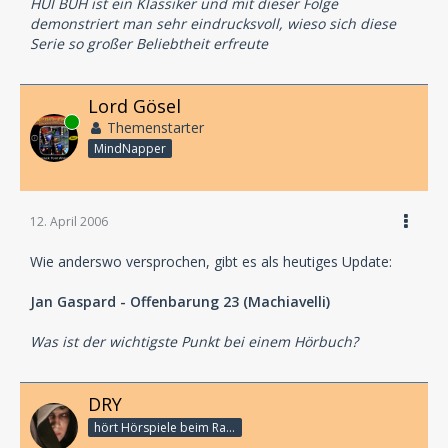
HUI BUH ist ein Klassiker und mit dieser Folge
demonstriert man sehr eindrucksvoll, wieso sich diese
Serie so großer Beliebtheit erfreute
Lord Gösel
Online
Themenstarter
MindNapper
12. April 2006
Wie anderswo versprochen, gibt es als heutiges Update:
Jan Gaspard - Offenbarung 23 (Machiavelli)
Was ist der wichtigste Punkt bei einem Hörbuch?
DRY
hört Hörspiele beim Rasenmähen