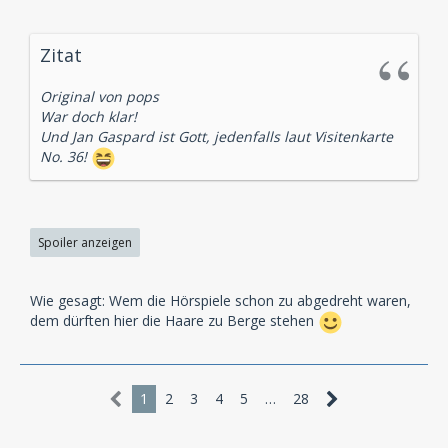
Zitat
Original von pops
War doch klar!
Und Jan Gaspard ist Gott, jedenfalls laut Visitenkarte
No. 36!
Spoiler anzeigen
Wie gesagt: Wem die Hörspiele schon zu abgedreht waren,
dem dürften hier die Haare zu Berge stehen
1
2
3
4
5
…
28