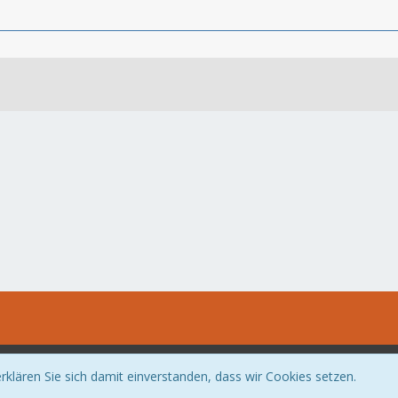
Community-Software:
WoltLab Suite™
klären Sie sich damit einverstanden, dass wir Cookies setzen.