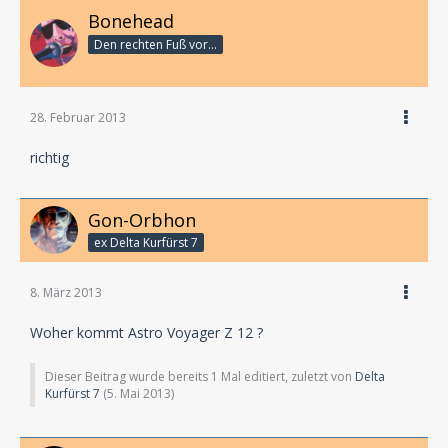
Bonehead
Den rechten Fuß vor...
28. Februar 2013
richtig
Gon-Orbhon
ex Delta Kurfürst 7
8. März 2013
Woher kommt Astro Voyager Z 12 ?
Dieser Beitrag wurde bereits 1 Mal editiert, zuletzt von
Delta
Kurfürst 7
(
5. Mai 2013
)