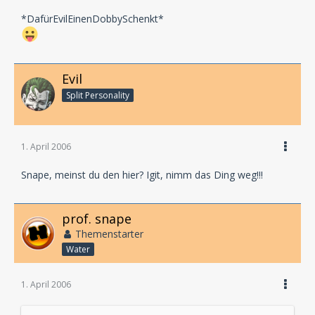
*DafürEvilEinenDobbySchenkt*
Evil
Split Personality
1. April 2006
Snape, meinst du den hier? Igit, nimm das Ding weg!!!
prof. snape
Themenstarter
Water
1. April 2006