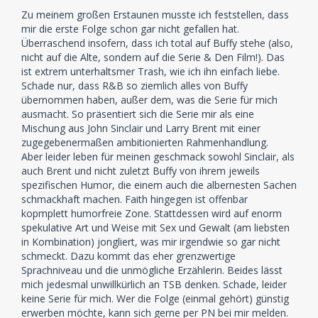
Zu meinem großen Erstaunen musste ich feststellen, dass
mir die erste Folge schon gar nicht gefallen hat.
Überraschend insofern, dass ich total auf Buffy stehe (also,
nicht auf die Alte, sondern auf die Serie & Den Film!). Das
ist extrem unterhaltsmer Trash, wie ich ihn einfach liebe.
Schade nur, dass R&B so ziemlich alles von Buffy
übernommen haben, außer dem, was die Serie für mich
ausmacht. So präsentiert sich die Serie mir als eine
Mischung aus John Sinclair und Larry Brent mit einer
zugegebenermaßen ambitionierten Rahmenhandlung.
Aber leider leben für meinen geschmack sowohl Sinclair, als
auch Brent und nicht zuletzt Buffy von ihrem jeweils
spezifischen Humor, die einem auch die albernesten Sachen
schmackhaft machen. Faith hingegen ist offenbar
kopmplett humorfreie Zone. Stattdessen wird auf enorm
spekulative Art und Weise mit Sex und Gewalt (am liebsten
in Kombination) jongliert, was mir irgendwie so gar nicht
schmeckt. Dazu kommt das eher grenzwertige
Sprachniveau und die unmögliche Erzählerin. Beides lässt
mich jedesmal unwillkürlich an TSB denken. Schade, leider
keine Serie für mich. Wer die Folge (einmal gehört) günstig
erwerben möchte, kann sich gerne per PN bei mir melden.