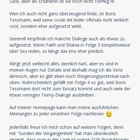
Lack, aber als Erzählerin ist sie noch nicht 100%ig fit.
Wen ich auch nicht ganz überzeugend finde, ist Boris
Tessmann, weil seine coole Art leider oftmals nicht wirklich
cool, sondern eher aufgesetzt wirkt.
Generell empfinde ich manche Dialoge auch als etwas zu
aufgesetzt. Wenn Faith und Shania in Folge 5 beispielsweise
über Sex reden, so klingt das imo eher peinlich.
Klingt jetzt vielleicht alles ziemlich hart, aber es sind in
meinen Augen nur Details und deshalb mag ich die Serie
dennoch, aber es gibt eben noch Steigerungspotential nach
oben. Wahrscheinlich gefällt mir Folge 4 so gut, weil Boris
Tessmann dort nicht zum Einsatz kommt und auch viele der
etwas nervigen Teeny-Dialoge ausbleiben.
Auf meiner Homepage kann man meine ausführlichen
Meinungen zu jeder einzelnen Folge nachlesen
Jedenfalls freue ich mich schon auf weitere Folgen, denn
mit "Sünden der Vergangenheit" hat man überdeutlich
gezeigt, dass man in der Lage ist wahre TOP-Produktionen