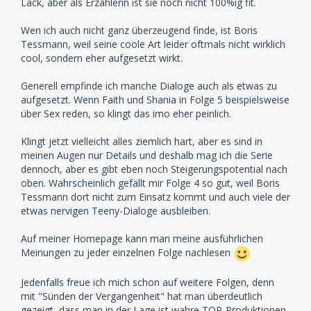
Lack, aber als Erzählerin ist sie noch nicht 100%ig fit.
Wen ich auch nicht ganz überzeugend finde, ist Boris
Tessmann, weil seine coole Art leider oftmals nicht wirklich
cool, sondern eher aufgesetzt wirkt.
Generell empfinde ich manche Dialoge auch als etwas zu
aufgesetzt. Wenn Faith und Shania in Folge 5 beispielsweise
über Sex reden, so klingt das imo eher peinlich.
Klingt jetzt vielleicht alles ziemlich hart, aber es sind in
meinen Augen nur Details und deshalb mag ich die Serie
dennoch, aber es gibt eben noch Steigerungspotential nach
oben. Wahrscheinlich gefällt mir Folge 4 so gut, weil Boris
Tessmann dort nicht zum Einsatz kommt und auch viele der
etwas nervigen Teeny-Dialoge ausbleiben.
Auf meiner Homepage kann man meine ausführlichen
Meinungen zu jeder einzelnen Folge nachlesen
Jedenfalls freue ich mich schon auf weitere Folgen, denn
mit "Sünden der Vergangenheit" hat man überdeutlich
gezeigt, dass man in der Lage ist wahre TOP-Produktionen