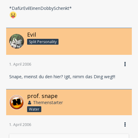
*DafürEvilEinenDobbySchenkt*
Evil
Split Personality
1. April 2006
Snape, meinst du den hier? Igit, nimm das Ding weg!!!
prof. snape
Themenstarter
Water
1. April 2006