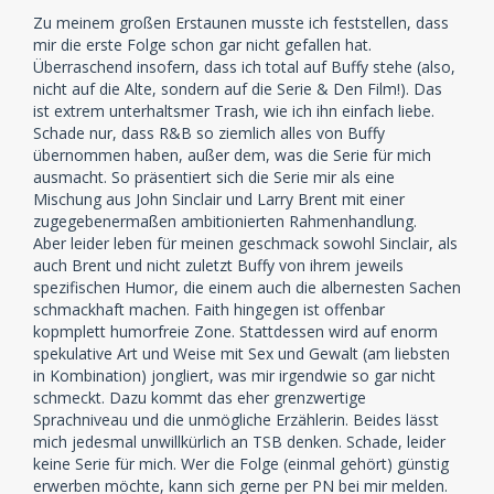
Zu meinem großen Erstaunen musste ich feststellen, dass
mir die erste Folge schon gar nicht gefallen hat.
Überraschend insofern, dass ich total auf Buffy stehe (also,
nicht auf die Alte, sondern auf die Serie & Den Film!). Das
ist extrem unterhaltsmer Trash, wie ich ihn einfach liebe.
Schade nur, dass R&B so ziemlich alles von Buffy
übernommen haben, außer dem, was die Serie für mich
ausmacht. So präsentiert sich die Serie mir als eine
Mischung aus John Sinclair und Larry Brent mit einer
zugegebenermaßen ambitionierten Rahmenhandlung.
Aber leider leben für meinen geschmack sowohl Sinclair, als
auch Brent und nicht zuletzt Buffy von ihrem jeweils
spezifischen Humor, die einem auch die albernesten Sachen
schmackhaft machen. Faith hingegen ist offenbar
kopmplett humorfreie Zone. Stattdessen wird auf enorm
spekulative Art und Weise mit Sex und Gewalt (am liebsten
in Kombination) jongliert, was mir irgendwie so gar nicht
schmeckt. Dazu kommt das eher grenzwertige
Sprachniveau und die unmögliche Erzählerin. Beides lässt
mich jedesmal unwillkürlich an TSB denken. Schade, leider
keine Serie für mich. Wer die Folge (einmal gehört) günstig
erwerben möchte, kann sich gerne per PN bei mir melden.