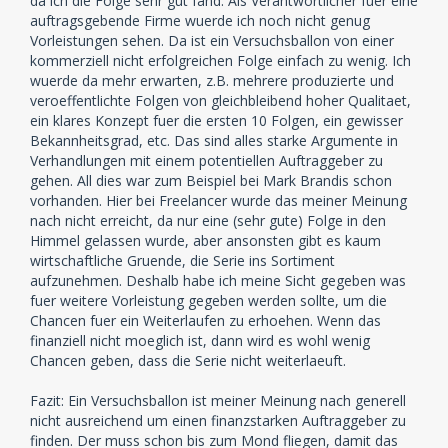
da ich die Folge sehr gut fand. Als Verantwortlicher fuer eine
auftragsgebende Firme wuerde ich noch nicht genug
Vorleistungen sehen. Da ist ein Versuchsballon von einer
kommerziell nicht erfolgreichen Folge einfach zu wenig. Ich
wuerde da mehr erwarten, z.B. mehrere produzierte und
veroeffentlichte Folgen von gleichbleibend hoher Qualitaet,
ein klares Konzept fuer die ersten 10 Folgen, ein gewisser
Bekannheitsgrad, etc. Das sind alles starke Argumente in
Verhandlungen mit einem potentiellen Auftraggeber zu
gehen. All dies war zum Beispiel bei Mark Brandis schon
vorhanden. Hier bei Freelancer wurde das meiner Meinung
nach nicht erreicht, da nur eine (sehr gute) Folge in den
Himmel gelassen wurde, aber ansonsten gibt es kaum
wirtschaftliche Gruende, die Serie ins Sortiment
aufzunehmen. Deshalb habe ich meine Sicht gegeben was
fuer weitere Vorleistung gegeben werden sollte, um die
Chancen fuer ein Weiterlaufen zu erhoehen. Wenn das
finanziell nicht moeglich ist, dann wird es wohl wenig
Chancen geben, dass die Serie nicht weiterlaeuft.
Fazit: Ein Versuchsballon ist meiner Meinung nach generell
nicht ausreichend um einen finanzstarken Auftraggeber zu
finden. Der muss schon bis zum Mond fliegen, damit das