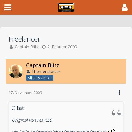
Freelancer
Captain Blitz
2. Februar 2009
Captain Blitz
Themenstarter
All Ears GmbH
17. November 2009
Zitat
Original von marc50
Weil alle anderen solche Idioten sind oder was?