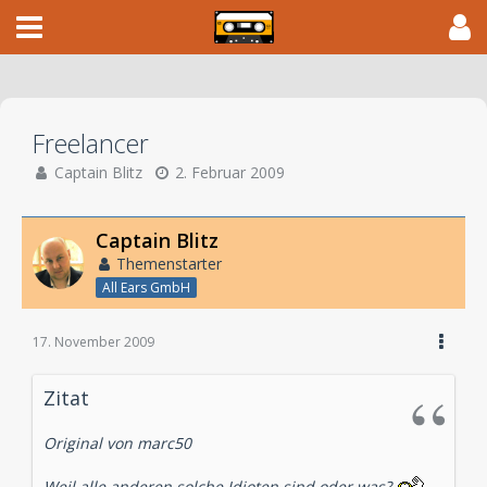
Freelancer
Captain Blitz
2. Februar 2009
Captain Blitz
Themenstarter
All Ears GmbH
17. November 2009
Zitat
Original von marc50
Weil alle anderen solche Idioten sind oder was?