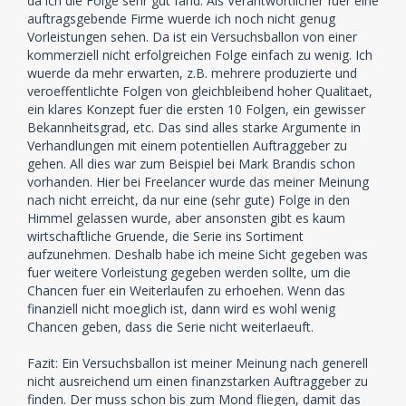
da ich die Folge sehr gut fand. Als Verantwortlicher fuer eine
auftragsgebende Firme wuerde ich noch nicht genug
Vorleistungen sehen. Da ist ein Versuchsballon von einer
kommerziell nicht erfolgreichen Folge einfach zu wenig. Ich
wuerde da mehr erwarten, z.B. mehrere produzierte und
veroeffentlichte Folgen von gleichbleibend hoher Qualitaet,
ein klares Konzept fuer die ersten 10 Folgen, ein gewisser
Bekannheitsgrad, etc. Das sind alles starke Argumente in
Verhandlungen mit einem potentiellen Auftraggeber zu
gehen. All dies war zum Beispiel bei Mark Brandis schon
vorhanden. Hier bei Freelancer wurde das meiner Meinung
nach nicht erreicht, da nur eine (sehr gute) Folge in den
Himmel gelassen wurde, aber ansonsten gibt es kaum
wirtschaftliche Gruende, die Serie ins Sortiment
aufzunehmen. Deshalb habe ich meine Sicht gegeben was
fuer weitere Vorleistung gegeben werden sollte, um die
Chancen fuer ein Weiterlaufen zu erhoehen. Wenn das
finanziell nicht moeglich ist, dann wird es wohl wenig
Chancen geben, dass die Serie nicht weiterlaeuft.
Fazit: Ein Versuchsballon ist meiner Meinung nach generell
nicht ausreichend um einen finanzstarken Auftraggeber zu
finden. Der muss schon bis zum Mond fliegen, damit das