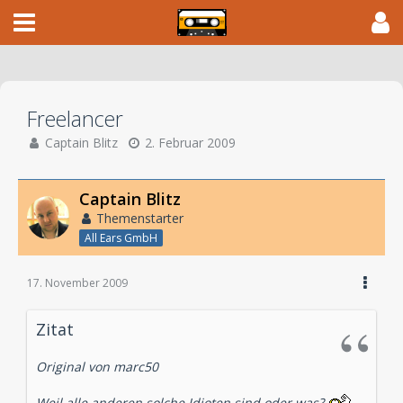
Freelancer
Captain Blitz
2. Februar 2009
Captain Blitz
Themenstarter
All Ears GmbH
17. November 2009
Zitat
Original von marc50
Weil alle anderen solche Idioten sind oder was?