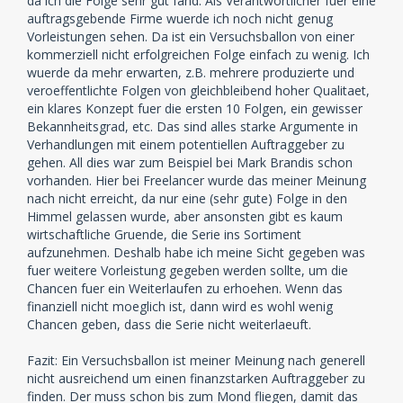
da ich die Folge sehr gut fand. Als Verantwortlicher fuer eine
auftragsgebende Firme wuerde ich noch nicht genug
Vorleistungen sehen. Da ist ein Versuchsballon von einer
kommerziell nicht erfolgreichen Folge einfach zu wenig. Ich
wuerde da mehr erwarten, z.B. mehrere produzierte und
veroeffentlichte Folgen von gleichbleibend hoher Qualitaet,
ein klares Konzept fuer die ersten 10 Folgen, ein gewisser
Bekannheitsgrad, etc. Das sind alles starke Argumente in
Verhandlungen mit einem potentiellen Auftraggeber zu
gehen. All dies war zum Beispiel bei Mark Brandis schon
vorhanden. Hier bei Freelancer wurde das meiner Meinung
nach nicht erreicht, da nur eine (sehr gute) Folge in den
Himmel gelassen wurde, aber ansonsten gibt es kaum
wirtschaftliche Gruende, die Serie ins Sortiment
aufzunehmen. Deshalb habe ich meine Sicht gegeben was
fuer weitere Vorleistung gegeben werden sollte, um die
Chancen fuer ein Weiterlaufen zu erhoehen. Wenn das
finanziell nicht moeglich ist, dann wird es wohl wenig
Chancen geben, dass die Serie nicht weiterlaeuft.
Fazit: Ein Versuchsballon ist meiner Meinung nach generell
nicht ausreichend um einen finanzstarken Auftraggeber zu
finden. Der muss schon bis zum Mond fliegen, damit das