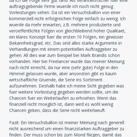
da ich die Folge sehr gut fand. Als Verantwortlicher fuer eine
auftragsgebende Firme wuerde ich noch nicht genug
Vorleistungen sehen. Da ist ein Versuchsballon von einer
kommerziell nicht erfolgreichen Folge einfach zu wenig. Ich
wuerde da mehr erwarten, z.B. mehrere produzierte und
veroeffentlichte Folgen von gleichbleibend hoher Qualitaet,
ein klares Konzept fuer die ersten 10 Folgen, ein gewisser
Bekannheitsgrad, etc. Das sind alles starke Argumente in
Verhandlungen mit einem potentiellen Auftraggeber zu
gehen. All dies war zum Beispiel bei Mark Brandis schon
vorhanden. Hier bei Freelancer wurde das meiner Meinung
nach nicht erreicht, da nur eine (sehr gute) Folge in den
Himmel gelassen wurde, aber ansonsten gibt es kaum
wirtschaftliche Gruende, die Serie ins Sortiment
aufzunehmen. Deshalb habe ich meine Sicht gegeben was
fuer weitere Vorleistung gegeben werden sollte, um die
Chancen fuer ein Weiterlaufen zu erhoehen. Wenn das
finanziell nicht moeglich ist, dann wird es wohl wenig
Chancen geben, dass die Serie nicht weiterlaeuft.
Fazit: Ein Versuchsballon ist meiner Meinung nach generell
nicht ausreichend um einen finanzstarken Auftraggeber zu
finden. Der muss schon bis zum Mond fliegen, damit das