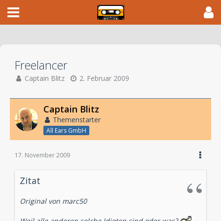
Freelancer
Captain Blitz
2. Februar 2009
Captain Blitz
Themenstarter
All Ears GmbH
17. November 2009
Zitat
Original von marc50
Weil alle anderen solche Idioten sind oder was?