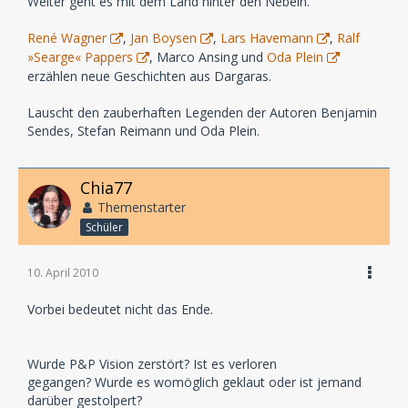
Weiter geht es mit dem Land hinter den Nebeln.
René Wagner
,
Jan Boysen
,
Lars Havemann
,
Ralf
»Searge« Pappers
, Marco Ansing und
Oda Plein
erzählen neue Geschichten aus Dargaras.
Lauscht den zauberhaften Legenden der Autoren Benjamin
Sendes, Stefan Reimann und Oda Plein.
Chia77
Themenstarter
Schüler
10. April 2010
Vorbei bedeutet nicht das Ende.
Wurde P&P Vision zerstört? Ist es verloren
gegangen? Wurde es womöglich geklaut oder ist jemand
darüber gestolpert?