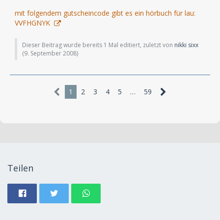
mit folgendem gutscheincode gibt es ein hörbuch für lau:
VVFHGNYK
Dieser Beitrag wurde bereits 1 Mal editiert, zuletzt von
nikki sixx
(
9. September 2008
)
1
2
3
4
5
…
59
Teilen