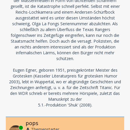
der Massenmedien in Form von dichtenden Schaffnern
gesellt, ist die Katastrophe schnell perfekt. Selbst mit einer
Reichs-Lochkamera und einem Andersen-Schürfbock
ausgestattet wird es unter diesen Umständen höchst
schwierig, Olga La Fongs Seriennummer abzulichten. Als
schließlich zu allem Überfluss die Texas Rangers
folgenschwer ins Zeitgefüge eingreifen, kann nur noch die
Staatsmacht helfen. Doch auch die versagt. Polizisten, die
an nichts anderem interessiert sind als der Produktion
infernalischen Lärms, können den Bürger nicht mehr
schützen.
Eugen Egner, geboren 1951, preisgekrönter Meister des
Grotesken (Kasseler Literaturpreis für grotesken Humor
2003), lebt in Wuppertal, wo er abgründige Geschichten und
Zeichnungen anfertigt, u. v. a. für die Zeitschrift Titanic. Für
den WDR schrieb er bereits mehrere Hörspiele, zuletzt das
Manuskript zu der
5.1.-Produktion 'Shuk' (2008).
pops
Online
Themenstarter