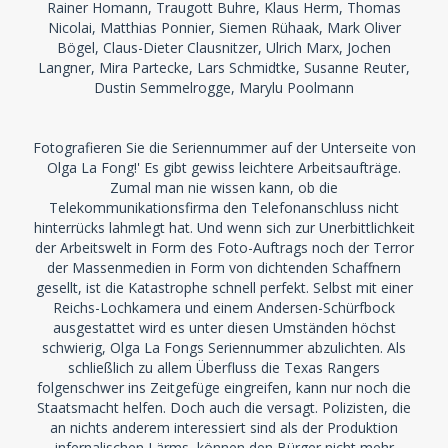
Rainer Homann, Traugott Buhre, Klaus Herm, Thomas
Nicolai, Matthias Ponnier, Siemen Rühaak, Mark Oliver
Bögel, Claus-Dieter Clausnitzer, Ulrich Marx, Jochen
Langner, Mira Partecke, Lars Schmidtke, Susanne Reuter,
Dustin Semmelrogge, Marylu Poolmann
Fotografieren Sie die Seriennummer auf der Unterseite von
Olga La Fong!' Es gibt gewiss leichtere Arbeitsaufträge.
Zumal man nie wissen kann, ob die
Telekommunikationsfirma den Telefonanschluss nicht
hinterrücks lahmlegt hat. Und wenn sich zur Unerbittlichkeit
der Arbeitswelt in Form des Foto-Auftrags noch der Terror
der Massenmedien in Form von dichtenden Schaffnern
gesellt, ist die Katastrophe schnell perfekt. Selbst mit einer
Reichs-Lochkamera und einem Andersen-Schürfbock
ausgestattet wird es unter diesen Umständen höchst
schwierig, Olga La Fongs Seriennummer abzulichten. Als
schließlich zu allem Überfluss die Texas Rangers
folgenschwer ins Zeitgefüge eingreifen, kann nur noch die
Staatsmacht helfen. Doch auch die versagt. Polizisten, die
an nichts anderem interessiert sind als der Produktion
infernalischen Lärms, können den Bürger nicht mehr