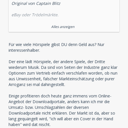
Original von Captain Blitz
eBay oder Trödelmärkte.
Sollte dieser Thread weiter in eine Richtung laufen,
Alles anzeigen
die mir nicht schmeckt, dann schliesse ich ihn.
Das liest sich für mich wie "Ach, das ist alles sonst so
Für wie viele Hörspiele gibst DU denn Geld aus? Nur
teuer, um da ranzukommen, lade ich es mir lieber
interessenhalber.
runter!" und sowas dulde ich hier nicht.
Der eine lädt Hörspiele, der andere Spiele, der Dritte
wiederum Musik. Da sind von Seiten der Industrie ganz klar
Optionen zum Vertrieb einfach verschlafen worden, ob nun
aus Unwissenheit, falscher Markteinschätzung oder purer
Arroganz sei mal dahingestellt.
Einige profitieren doch heute ganz immens vom Online-
Angebot der Downloadportale, anders kann ich mir die
Umsatz- bzw. Umschlagzahlen der diversen
Downloadportale nicht erklären. Der Markt ist da, aber so
lang gequängelt wird, "ich will aber ein Cover in der Hand
haben" wird dat nischt.