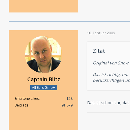
10. Februar 2009
Zitat
Original von Snow
Das ist richtig, n
Captain Blitz
berücksichtigen un
All Ears GmbH
Erhaltene Likes
128
Das ist schon klar, d
Beiträge
91.679