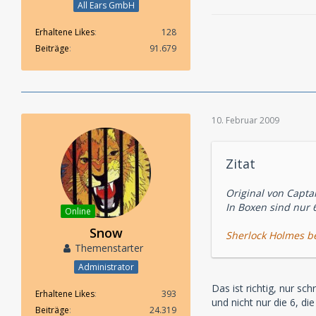
All Ears GmbH
Erhaltene Likes
128
Beiträge
91.679
10. Februar 2009
Zitat
Original von Captai
In Boxen sind nur 
Online
Snow
Sherlock Holmes b
Themenstarter
Administrator
Das ist richtig, nur s
Erhaltene Likes
393
und nicht nur die 6, di
Beiträge
24.319