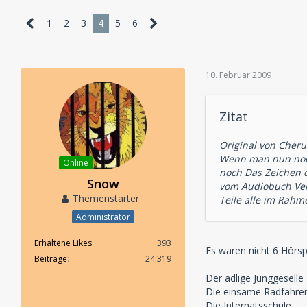
1
2
3
4
5
6
10. Februar 2009
Zitat
Original von Cheru
Wenn man nun noch
Online
noch Das Zeichen d
Snow
vom Audiobuch Ver
Themenstarter
Teile alle im Rahm
Administrator
Erhaltene Likes
393
Es waren nicht 6 Hörsp
Beiträge
24.319
Der adlige Junggeselle
Die einsame Radfahrer
Die Internatsschule