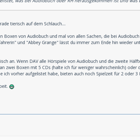
gelistet, was bei Audiobuch oder RH herausgekommen ist und was 
rade tierisch auf dem Schlauch....
en Boxen von Audiobuch und mal von allen Sachen, die bei Audiobu
hrerin" und "Abbey Grange" lässt du immer zum Ende hin wieder unte
tisch an. Wenn DAV alle Hörspiele von Audiobuch und die zweite Hälf
n zwei Boxen mit 5 CDs (halte ich für weniger wahrscheinlich) oder
e ich vorher aufgelistet habe, bieten auch noch Spielzeit für 2 oder 3
beit.