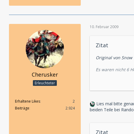
10. Februar 2009
Zitat
Original von Snow
Es waren nicht 6 H
Cherusker
Der adlige Jungges
Erleuchteter
Die einsame Radfa
Die Internatsschul
Der schwarze Pete
Erhaltene Likes
2
Lies mal bitte gena
Abbey Grange
Beiträge
2.924
beiden Teile bei Rand
Der zweite Fleck
Wisteria Lodge
Der Teufelsfuß
Zitat