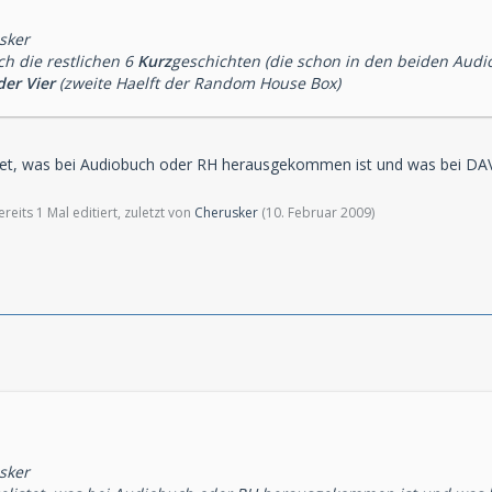
alle mit dem Duo Renneisen/Fitz
sker
 die restlichen 6
Kurz
geschichten (die schon in den beiden Au
der Vier
(zweite Haelft der Random House Box)
istet, was bei Audiobuch oder RH herausgekommen ist und was bei DAV
eits 1 Mal editiert, zuletzt von
Cherusker
(
10. Februar 2009
)
sker