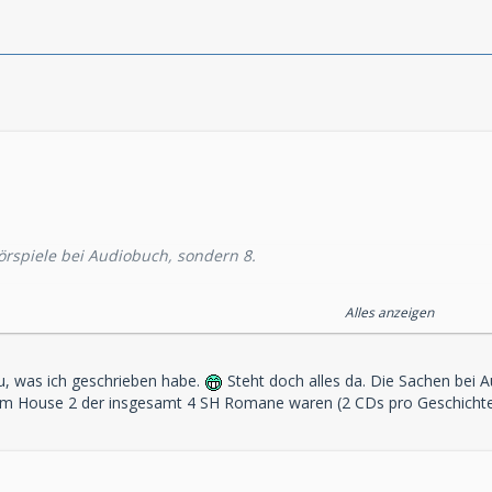
örspiele bei Audiobuch, sondern 8.
elle
Alles anzeigen
hrerin
e
r
u, was ich geschrieben habe.
Steht doch alles da. Die Sachen bei 
om House 2 der insgesamt 4 SH Romane waren (2 CDs pro Geschichte