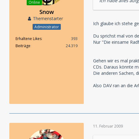
Ich habe alles auf
Online
Snow
Themenstarter
Ich glaube ich stehe ge
Administrator
Du sprichst mal von d
Erhaltene Likes
393
Nur "Die einsame Radfa
Beiträge
24.319
Gehen wir es mal prak
CDs. Daraus könnte ma
Die anderen Sachen, di
Also DAV ran an die Ar
11. Februar 2009