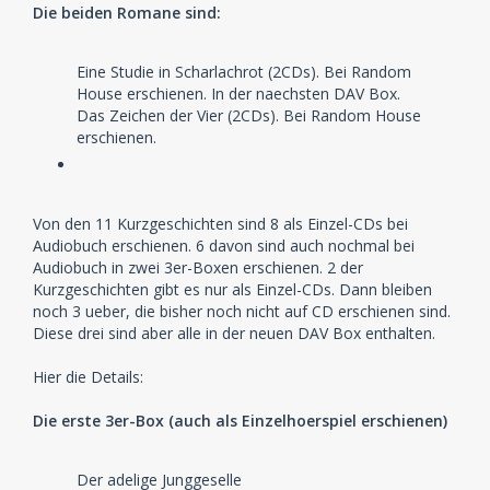
Hörspiele von Audiobuch und die zweite Hälfte der
Die beiden Romane sind:
Random House Box veröffentlichen würden, hätten wir
10 CDs. Daraus könnte man zwei Boxen mit 5 CDs
Eine Studie in Scharlachrot (2CDs). Bei Random
(halte ich für weniger wahrscheinlich) oder drei Boxen
House erschienen. In der naechsten DAV Box.
(zweimal 3 CDs und einmal 4 CDs) daraus machen.
Das Zeichen der Vier (2CDs). Bei Random House
Die anderen Sachen, die ich vorher aufgelistet habe,
erschienen.
bieten auch noch Spielzeit für 2 oder 3 Boxen.
Also DAV ran an die Arbeit.
Von den 11 Kurzgeschichten sind 8 als Einzel-CDs bei
Audiobuch erschienen. 6 davon sind auch nochmal bei
Audiobuch in zwei 3er-Boxen erschienen. 2 der
Kurzgeschichten gibt es nur als Einzel-CDs. Dann bleiben
noch 3 ueber, die bisher noch nicht auf CD erschienen sind.
Diese drei sind aber alle in der neuen DAV Box enthalten.
Hier die Details:
Die erste 3er-Box (auch als Einzelhoerspiel erschienen)
Der adelige Junggeselle