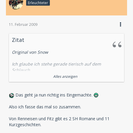
Erleuchteter
11. Februar 2009
Zitat
Original von Snow
Ich glaube ich stehe gerade tierisch auf dem
Schlauch....
Alles anzeigen
Du sprichst mal von den Boxen von Audiobuch und
mal von allen Sachen, die bei Audiobuch
herausgekommen sind.
Das geht ja nun richtig ins Eingemachte.
Nur "Die einsame Radfahrerin" und "Abbey Grange"
lässt du immer zum Ende hin wieder unter den Tisch
Also ich fasse das mal so zusammen.
fallen.
Von Renneisen und Fitz gibt es 2 SH Romane und 11
Kurzgeschichten.
Gehen wir es mal praktisch an. Wenn DAV alle