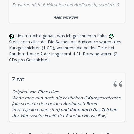
Es waren nicht 6 Hörspiele bei Audiobuch, sondern 8.
Der adlige Junggeselle
Alles anzeigen
Die einsame Radfahrerin
Die Internatsschule
Der schwarze Peter
Lies mal bitte genau, was ich geschrieben habe.
Abbey Grange
Steht doch alles da. Die Sachen bei Audiobuch waren alles
Der zweite Fleck
Kurzgeschichten (1 CD), waehrend die beiden Teile bei
Wisteria Lodge
Random House 2 der insgesamt 4 SH Romane waren (2
Der Teufelsfuß
CDs pro Geschichte).
Alle vom SWR und alle mit dem Duo Renneisen/Fitz
Zitat
Original von Cherusker
Wenn man nun noch die restlichen 6
Kurz
geschichten
(die schon in den beiden Audiobuch Boxen
herausgekommen sind)
und dann noch Das Zeichen
der Vier
(zweite Haelft der Random House Box)