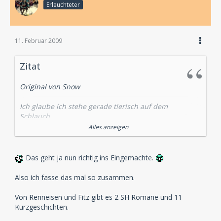
Erleuchteter
11. Februar 2009
Zitat
Original von Snow
Ich glaube ich stehe gerade tierisch auf dem
Schlauch....
Alles anzeigen
Du sprichst mal von den Boxen von Audiobuch und
mal von allen Sachen, die bei Audiobuch
herausgekommen sind.
Das geht ja nun richtig ins Eingemachte.
Nur "Die einsame Radfahrerin" und "Abbey Grange"
lässt du immer zum Ende hin wieder unter den Tisch
Also ich fasse das mal so zusammen.
fallen.
Von Renneisen und Fitz gibt es 2 SH Romane und 11
Kurzgeschichten.
Gehen wir es mal praktisch an. Wenn DAV alle