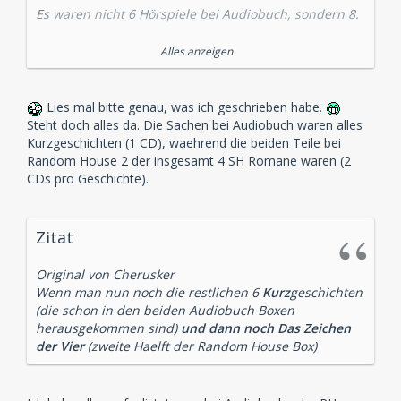
Es waren nicht 6 Hörspiele bei Audiobuch, sondern 8.
Der adlige Junggeselle
Alles anzeigen
Die einsame Radfahrerin
Die Internatsschule
Der schwarze Peter
Lies mal bitte genau, was ich geschrieben habe.
Abbey Grange
Steht doch alles da. Die Sachen bei Audiobuch waren alles
Der zweite Fleck
Kurzgeschichten (1 CD), waehrend die beiden Teile bei
Wisteria Lodge
Random House 2 der insgesamt 4 SH Romane waren (2
Der Teufelsfuß
CDs pro Geschichte).
Alle vom SWR und alle mit dem Duo Renneisen/Fitz
Zitat
Original von Cherusker
Wenn man nun noch die restlichen 6
Kurz
geschichten
(die schon in den beiden Audiobuch Boxen
herausgekommen sind)
und dann noch Das Zeichen
der Vier
(zweite Haelft der Random House Box)