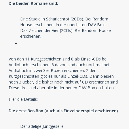
Hörspiele von Audiobuch und die zweite Hälfte der
Die beiden Romane sind:
Random House Box veröffentlichen würden, hätten wir
10 CDs. Daraus könnte man zwei Boxen mit 5 CDs
Eine Studie in Scharlachrot (2CDs). Bei Random
(halte ich für weniger wahrscheinlich) oder drei Boxen
House erschienen. In der naechsten DAV Box.
(zweimal 3 CDs und einmal 4 CDs) daraus machen.
Das Zeichen der Vier (2CDs). Bei Random House
Die anderen Sachen, die ich vorher aufgelistet habe,
erschienen.
bieten auch noch Spielzeit für 2 oder 3 Boxen.
Also DAV ran an die Arbeit.
Von den 11 Kurzgeschichten sind 8 als Einzel-CDs bei
Audiobuch erschienen. 6 davon sind auch nochmal bei
Audiobuch in zwei 3er-Boxen erschienen. 2 der
Kurzgeschichten gibt es nur als Einzel-CDs. Dann bleiben
noch 3 ueber, die bisher noch nicht auf CD erschienen sind.
Diese drei sind aber alle in der neuen DAV Box enthalten.
Hier die Details:
Die erste 3er-Box (auch als Einzelhoerspiel erschienen)
Der adelige Junggeselle