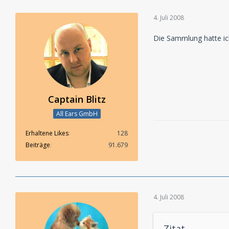
4. Juli 2008
Die Sammlung hatte ic
Captain Blitz
All Ears GmbH
Erhaltene Likes
128
Beiträge
91.679
4. Juli 2008
Zitat