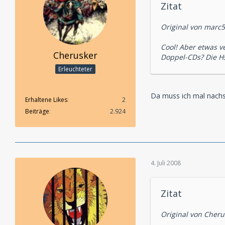
Zitat
Original von marc
Cool! Aber etwas v
Cherusker
Doppel-CDs? Die H
Erleuchteter
Da muss ich mal nachs
Erhaltene Likes
2
Beiträge
2.924
4. Juli 2008
Zitat
Original von Cheru