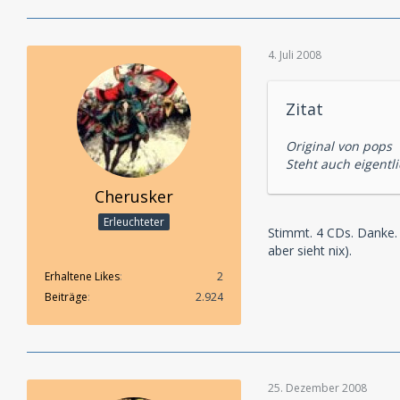
4. Juli 2008
Zitat
Original von pops
Steht auch eigentl
Cherusker
Erleuchteter
Stimmt. 4 CDs. Danke.
aber sieht nix).
Erhaltene Likes
2
Beiträge
2.924
25. Dezember 2008