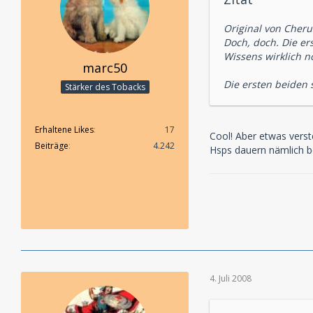
Original von Cheru
Doch, doch. Die er
Wissens wirklich 
marc50
Die ersten beiden
Stärker des Tobacks
Erhaltene Likes
17
Cool! Aber etwas verst
Beiträge
4.242
Hsps dauern nämlich be
4. Juli 2008