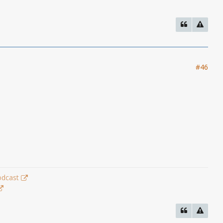
#46
odcast