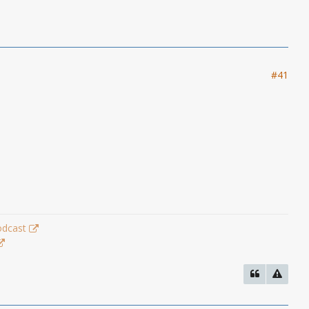
#41
odcast