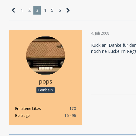
1
2
3
4
5
6
4. Juli 2008
Kuck an! Danke für den
noch ne Lücke im Reg
pops
Feinbein
Erhaltene Likes
170
Beiträge
16.496