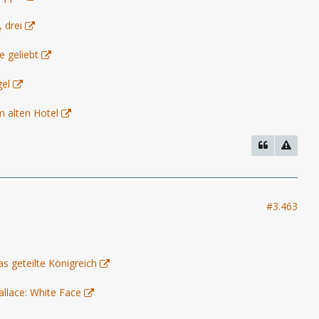
 drei
e geliebt
gel
m alten Hotel
#3.463
as geteilte Königreich
allace: White Face