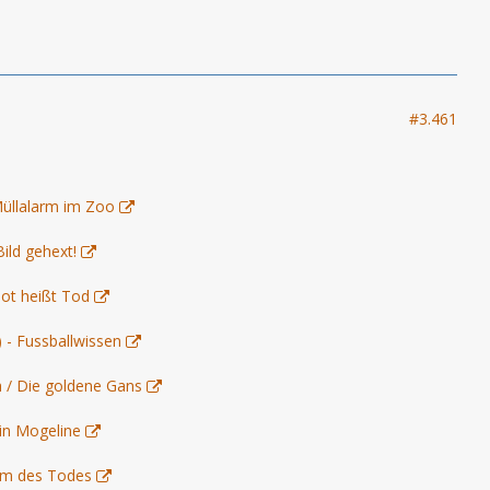
#3.461
Müllalarm im Zoo
Bild gehext!
lot heißt Tod
) - Fussballwissen
h / Die goldene Gans
in Mogeline
arm des Todes