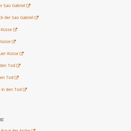
er Sao Gabriel
ck der Sao Gabriel
r-Küsse
-Küsse
teuer-Küsse
n den Tod
 den Tod
z in den Tod
er
aubzug der Arche