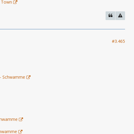
r Town
#3.465
1) - Schwamme
 Schwamme
 Schwamme