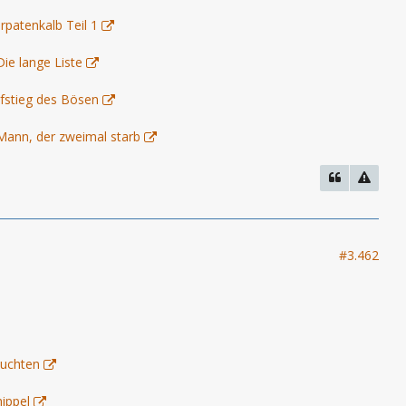
arpatenkalb Teil 1
ie lange Liste
ufstieg des Bösen
Mann, der zweimal starb
#3.462
euchten
ippel