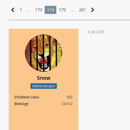
1
…
173
174
175
…
201
4. Juli 2025
Snow
Administrator
Erhaltene Likes
392
Beiträge
24.312