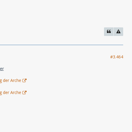
#3.464
er
g der Arche
g der Arche