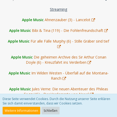
Streaming
Apple Music
Ahnenzauber (3) - Lancelot
Apple Music
Bibi & Tina (119) - Die Fohlenfreundschaft
Apple Music
Für alle Fälle Murphy (6) - Stille Gräber sind tief
Apple Music
Die geheimen Archive des Sir Arthur Conan
Doyle (6) - Kreuzfahrt ins Verderben
Apple Music
Im Wilden Westen - Überfall auf die Montana-
Ranch
Apple Music
Jules Verne: Die neuen Abenteuer des Phileas
Fogg (46) - Der Verdammte von Nepal
Diese Seite verwendet Cookies. Durch die Nutzung unserer Seite erklären
Sie sich damit einverstanden, dass wir Cookies setzen.
Apple Music
Margaret Rutherford (42) - Bei Anflug Mord
Weitere Informationen
Schließen
Apple Music
Oscar Wilde & Mycroft Holmes: