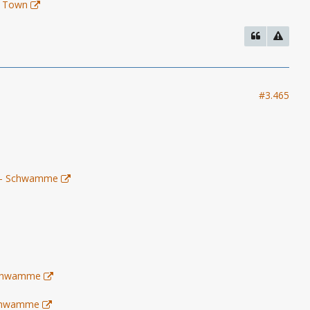
r Town
#3.465
1) - Schwamme
 Schwamme
 Schwamme