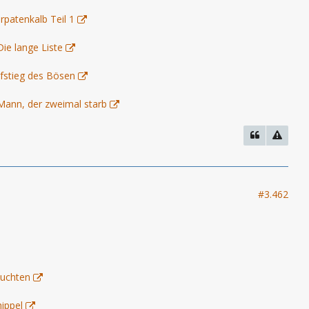
arpatenkalb Teil 1
ie lange Liste
ufstieg des Bösen
Mann, der zweimal starb
#3.462
euchten
ippel