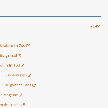
#3.461
Müllalarm im Zoo
Bild gehext!
lot heißt Tod
) - Fussballwissen
h / Die goldene Gans
in Mogeline
arm des Todes