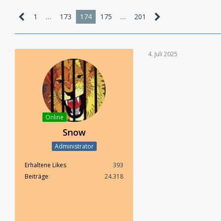
1
…
173
174
175
…
201
4. Juli 2025
Online
Snow
Administrator
Erhaltene Likes
393
Beiträge
24.318