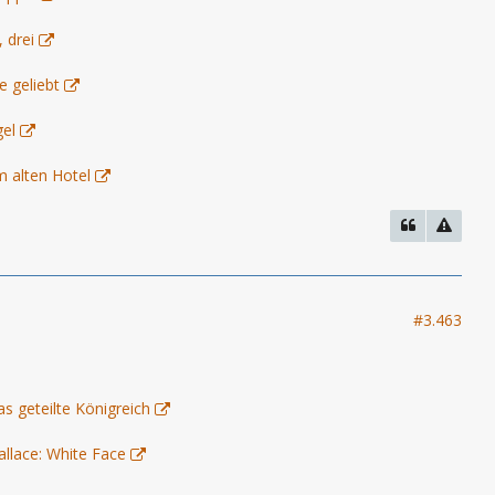
 drei
e geliebt
gel
m alten Hotel
#3.463
as geteilte Königreich
allace: White Face