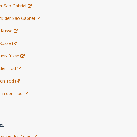
er Sao Gabriel
ck der Sao Gabriel
r-Küsse
-Küsse
teuer-Küsse
n den Tod
 den Tod
z in den Tod
er
aubzug der Arche