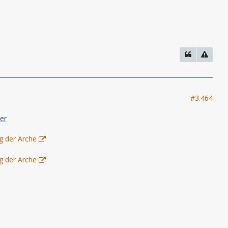
#3.464
er
g der Arche
g der Arche