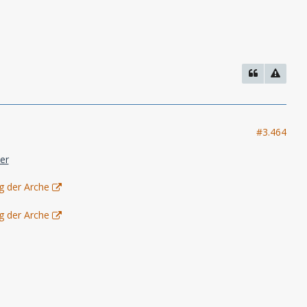
#3.464
er
g der Arche
g der Arche