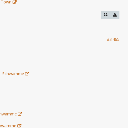
r Town
#3.465
1) - Schwamme
 Schwamme
 Schwamme