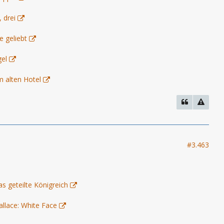
 drei
e geliebt
gel
m alten Hotel
#3.463
as geteilte Königreich
allace: White Face