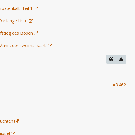
arpatenkalb Teil 1
ie lange Liste
ufstieg des Bösen
Mann, der zweimal starb
#3.462
euchten
ippel