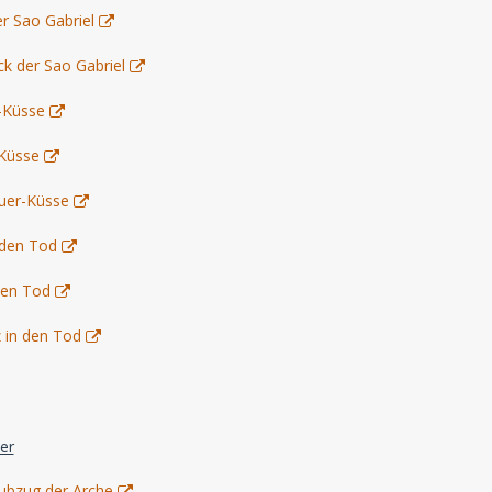
er Sao Gabriel
ck der Sao Gabriel
r-Küsse
-Küsse
teuer-Küsse
n den Tod
 den Tod
z in den Tod
er
aubzug der Arche