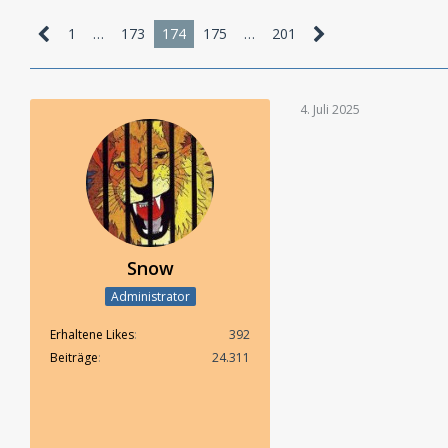
1
…
173
174
175
…
201
4. Juli 2025
Snow
Administrator
Erhaltene Likes
392
Beiträge
24.311