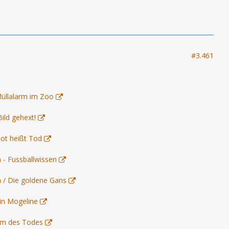
#3.461
Müllalarm im Zoo
Bild gehext!
lot heißt Tod
) - Fussballwissen
h / Die goldene Gans
in Mogeline
arm des Todes