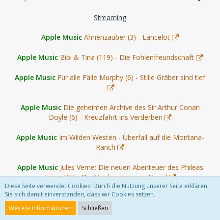
Streaming
Apple Music
Ahnenzauber (3) - Lancelot
Apple Music
Bibi & Tina (119) - Die Fohlenfreundschaft
Apple Music
Für alle Fälle Murphy (6) - Stille Gräber sind tief
Apple Music
Die geheimen Archive des Sir Arthur Conan
Doyle (6) - Kreuzfahrt ins Verderben
Apple Music
Im Wilden Westen - Überfall auf die Montana-
Ranch
Apple Music
Jules Verne: Die neuen Abenteuer des Phileas
Fogg (46) - Der Verdammte von Nepal
Diese Seite verwendet Cookies. Durch die Nutzung unserer Seite erklären
Sie sich damit einverstanden, dass wir Cookies setzen.
Apple Music
Margaret Rutherford (42) - Bei Anflug Mord
Weitere Informationen
Schließen
Apple Music
Oscar Wilde & Mycroft Holmes: