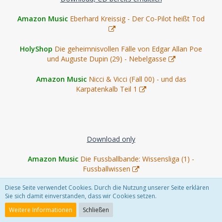
Amazon Music
Eberhard Kreissig - Der Co-Pilot heißt Tod
HolyShop
Die geheimnisvollen Fälle von Edgar Allan Poe
und Auguste Dupin (29) - Nebelgasse
Amazon Music
Nicci & Vicci (Fall 00) - und das
Karpatenkalb Teil 1
Download only
Amazon Music
Die Fussballbande: Wissensliga (1) -
Fussballwissen
Diese Seite verwendet Cookies. Durch die Nutzung unserer Seite erklären
Amazon Music
Gebrüder Grimm - Tischlein deck dich / Die
Sie sich damit einverstanden, dass wir Cookies setzen.
goldene Gans
Weitere Informationen
Schließen
HolyShop
Heidi (2) - Heidi in der Stadt