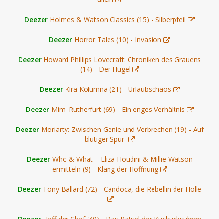
Deezer
Holmes & Watson Classics (15) - Silberpfeil
Deezer
Horror Tales (10) - Invasion
Deezer
Howard Phillips Lovecraft: Chroniken des Grauens
(14) - Der Hügel
Deezer
Kira Kolumna (21) - Urlaubschaos
Deezer
Mimi Rutherfurt (69) - Ein enges Verhältnis
Deezer
Moriarty: Zwischen Genie und Verbrechen (19) - Auf
blutiger Spur
Deezer
Who & What – Eliza Houdini & Millie Watson
ermitteln (9) - Klang der Hoffnung
Deezer
Tony Ballard (72) - Candoca, die Rebellin der Hölle
Deezer
Heff der Chef (40) - Das Rätsel der Kuckucksuhren