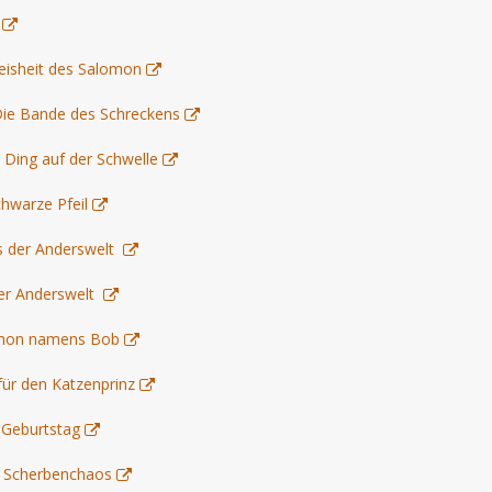
Weisheit des Salomon
 Die Bande des Schreckens
s Ding auf der Schwelle
chwarze Pfeil
us der Anderswelt
der Anderswelt
Dämon namens Bob
für den Katzenprinz
t-Geburtstag
 Scherbenchaos