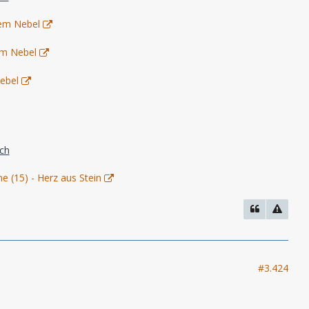
dem Nebel
em Nebel
ebel
ich
e (15) - Herz aus Stein
#3.424