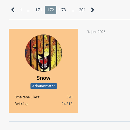
1
…
171
172
173
…
201
3. Juni 2025
Snow
Administrator
Erhaltene Likes
393
Beiträge
24.313