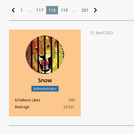
1
…
117
118
119
…
201
13. April 2023
Snow
Administrator
Erhaltene Likes
393
Beiträge
24.321