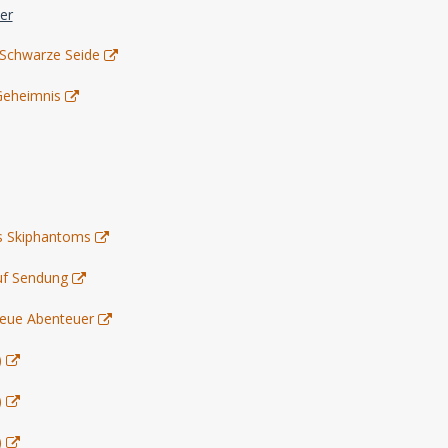
er
 Schwarze Seide
Geheimnis
es Skiphantoms
uf Sendung
eue Abenteuer
)
)
)