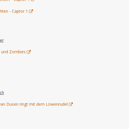
hten - Captor 1
er
d und Zombies
ich
 van Dusen ringt mit dem Löwenrudel