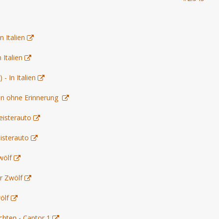
 Italien
Italien
- In Italien
nn ohne Erinnerung
eisterauto
isterauto
wölf
r Zwölf
ölf
chten - Captor 1