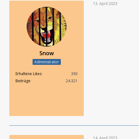
13. April 2023
Snow
Administrator
Erhaltene Likes
393
Beiträge
24.321
14. April 2023