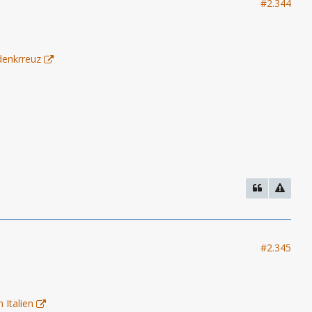
#2.344
denkrreuz
#2.345
 Italien