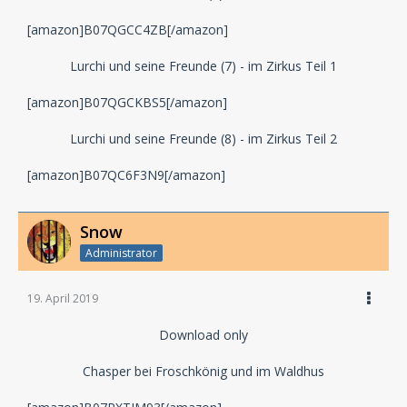
[amazon]B07QGCC4ZB[/amazon]
Lurchi und seine Freunde (7) - im Zirkus Teil 1
[amazon]B07QGCKBS5[/amazon]
Lurchi und seine Freunde (8) - im Zirkus Teil 2
[amazon]B07QC6F3N9[/amazon]
Snow
Administrator
19. April 2019
Download only
Chasper bei Froschkönig und im Waldhus