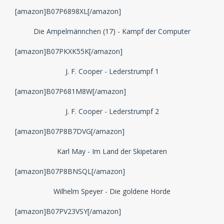
[amazon]B07P6898XL[/amazon]
Die Ampelmännchen (17) - Kampf der Computer
[amazon]B07PKXK55K[/amazon]
J. F. Cooper - Lederstrumpf 1
[amazon]B07P681M8W[/amazon]
J. F. Cooper - Lederstrumpf 2
[amazon]B07P8B7DVG[/amazon]
Karl May - Im Land der Skipetaren
[amazon]B07P8BNSQL[/amazon]
Wilhelm Speyer - Die goldene Horde
[amazon]B07PV23VSY[/amazon]