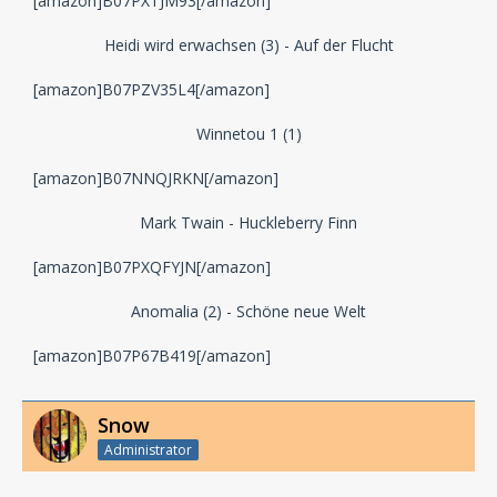
[amazon]B07PXTJM93[/amazon]
Heidi wird erwachsen (3) - Auf der Flucht
[amazon]B07PZV35L4[/amazon]
Winnetou 1 (1)
[amazon]B07NNQJRKN[/amazon]
Mark Twain - Huckleberry Finn
[amazon]B07PXQFYJN[/amazon]
Anomalia (2) - Schöne neue Welt
[amazon]B07P67B419[/amazon]
Snow
Administrator