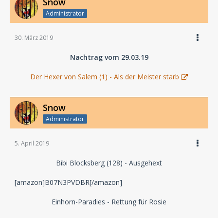
Snow
Administrator
30. März 2019
Nachtrag vom 29.03.19
Der Hexer von Salem (1) - Als der Meister starb
Snow
Administrator
5. April 2019
Bibi Blocksberg (128) - Ausgehext
[amazon]B07N3PVDBR[/amazon]
Einhorn-Paradies - Rettung für Rosie