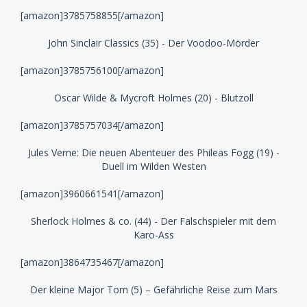
[amazon]3785758855[/amazon]
John Sinclair Classics (35) - Der Voodoo-Mörder
[amazon]3785756100[/amazon]
Oscar Wilde & Mycroft Holmes (20) - Blutzoll
[amazon]3785757034[/amazon]
Jules Verne: Die neuen Abenteuer des Phileas Fogg (19) -
Duell im Wilden Westen
[amazon]3960661541[/amazon]
Sherlock Holmes & co. (44) - Der Falschspieler mit dem
Karo-Ass
[amazon]3864735467[/amazon]
Der kleine Major Tom (5) – Gefährliche Reise zum Mars