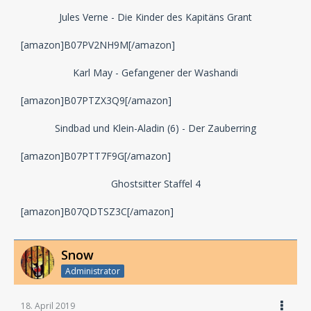
Jules Verne - Die Kinder des Kapitäns Grant
[amazon]B07PV2NH9M[/amazon]
Karl May - Gefangener der Washandi
[amazon]B07PTZX3Q9[/amazon]
Sindbad und Klein-Aladin (6) - Der Zauberring
[amazon]B07PTT7F9G[/amazon]
Ghostsitter Staffel 4
[amazon]B07QDTSZ3C[/amazon]
Snow
Administrator
18. April 2019