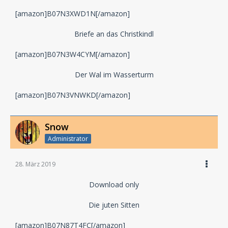
[amazon]B07N3XWD1N[/amazon]
Briefe an das Christkindl
[amazon]B07N3W4CYM[/amazon]
Der Wal im Wasserturm
[amazon]B07N3VNWKD[/amazon]
Snow
Administrator
28. März 2019
Download only
Die juten Sitten
[amazon]B07N87T4FC[/amazon]