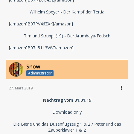
Wilhelm Speyer - Der Kampf der Tertia
[amazon]B07PV46ZXK[/amazon]
Tim und Struppi (19) - Der Arumbaya-Fetisch
[amazon]B07L51L3WV[/amazon]
Snow
Administrator
27. März 2019
Nachtrag vom 31.01.19
Download only
Die Biene und das Düsenflugzeug 1 & 2 / Peter und das
Zauberklavier 1 & 2