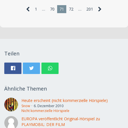
1
…
70
71
72
…
201
Teilen
Ähnliche Themen
Heute erscheint (nicht kommerzielle Hörspiele)
Snow
6. Dezember 2010
Nicht kommerzielle Hörspiele
EUROPA veröffentlicht Original-Hörspiel zu
PLAYMOBIL: DER FILM