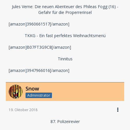
Jules Verne: Die neuen Abenteuer des Phileas Fogg (16) -
Gefahr für die Properrerinsel
[amazon]3960661517[/amazon]
TKKG - Ein fast perfektes Weihnachtsmenü
[amazon]B07FT3G9C8[/amazon]
Tinnitus
[amazon]3947966016[/amazon]
Snow
Administrator
19. Oktober 2018
87. Polizeirevier