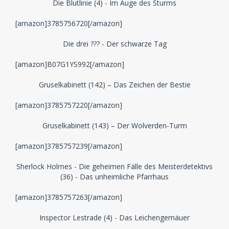
Die Blutlinie (4) - Im Auge des Sturms
[amazon]3785756720[/amazon]
Die drei ??? - Der schwarze Tag
[amazon]B07G1YS992[/amazon]
Gruselkabinett (142) – Das Zeichen der Bestie
[amazon]3785757220[/amazon]
Gruselkabinett (143) – Der Wolverden-Turm
[amazon]3785757239[/amazon]
Sherlock Holmes - Die geheimen Fälle des Meisterdetektivs
(36) - Das unheimliche Pfarrhaus
[amazon]3785757263[/amazon]
Inspector Lestrade (4) - Das Leichengemäuer