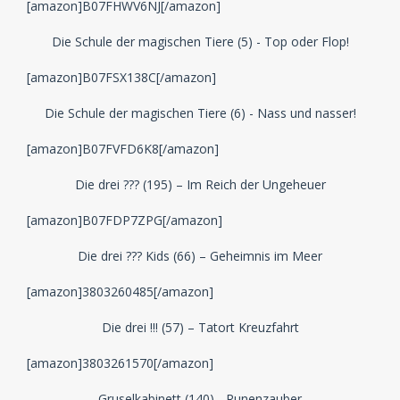
[amazon]B07FHWV6NJ[/amazon]
Die Schule der magischen Tiere (5) - Top oder Flop!
[amazon]B07FSX138C[/amazon]
Die Schule der magischen Tiere (6) - Nass und nasser!
[amazon]B07FVFD6K8[/amazon]
Die drei ??? (195) – Im Reich der Ungeheuer
[amazon]B07FDP7ZPG[/amazon]
Die drei ??? Kids (66) – Geheimnis im Meer
[amazon]3803260485[/amazon]
Die drei !!! (57) – Tatort Kreuzfahrt
[amazon]3803261570[/amazon]
Gruselkabinett (140) - Runenzauber