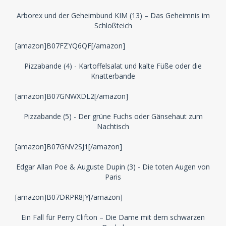
Arborex und der Geheimbund KIM (13) – Das Geheimnis im
Schloßteich
[amazon]B07FZYQ6QF[/amazon]
Pizzabande (4) - Kartoffelsalat und kalte Füße oder die
Knatterbande
[amazon]B07GNWXDL2[/amazon]
Pizzabande (5) - Der grüne Fuchs oder Gänsehaut zum
Nachtisch
[amazon]B07GNV2SJ1[/amazon]
Edgar Allan Poe & Auguste Dupin (3) - Die toten Augen von
Paris
[amazon]B07DRPR8JY[/amazon]
Ein Fall für Perry Clifton – Die Dame mit dem schwarzen