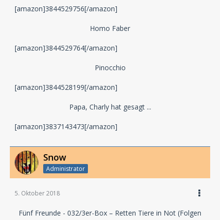
[amazon]3844529756[/amazon]
Homo Faber
[amazon]3844529764[/amazon]
Pinocchio
[amazon]3844528199[/amazon]
Papa, Charly hat gesagt ...
[amazon]3837143473[/amazon]
Snow
Administrator
5. Oktober 2018
Fünf Freunde - 032/3er-Box – Retten Tiere in Not (Folgen