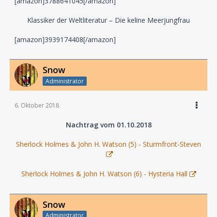
[amazon]3788641045[/amazon]
Klassiker der Weltliteratur – Die keline Meerjungfrau
[amazon]3939174408[/amazon]
Snow
Administrator
6. Oktober 2018
Nachtrag vom 01.10.2018
Sherlock Holmes & John H. Watson (5) - Sturmfront-Steven
Sherlock Holmes & John H. Watson (6) - Hysteria Hall
Snow
Administrator