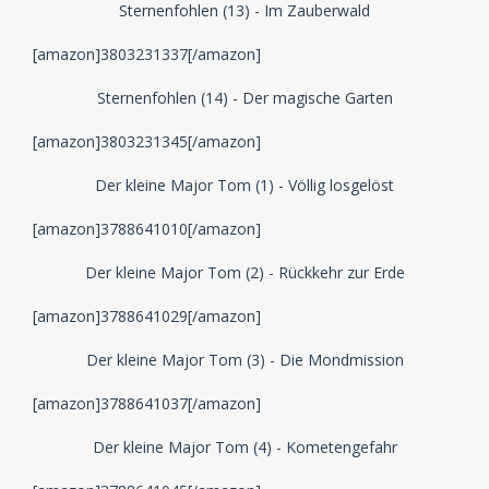
Sternenfohlen (13) - Im Zauberwald
[amazon]3803231337[/amazon]
Sternenfohlen (14) - Der magische Garten
[amazon]3803231345[/amazon]
Der kleine Major Tom (1) - Völlig losgelöst
[amazon]3788641010[/amazon]
Der kleine Major Tom (2) - Rückkehr zur Erde
[amazon]3788641029[/amazon]
Der kleine Major Tom (3) - Die Mondmission
[amazon]3788641037[/amazon]
Der kleine Major Tom (4) - Kometengefahr