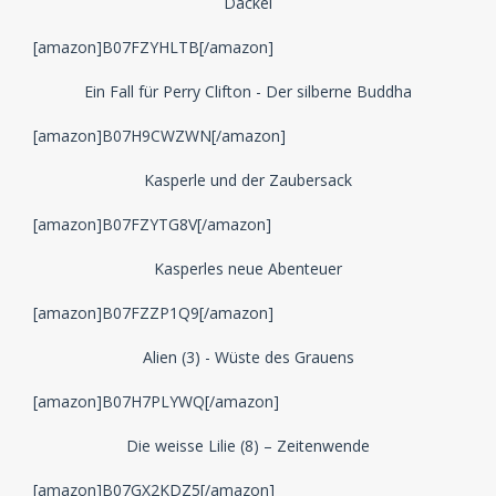
Dackel
[amazon]B07FZYHLTB[/amazon]
Ein Fall für Perry Clifton - Der silberne Buddha
[amazon]B07H9CWZWN[/amazon]
Kasperle und der Zaubersack
[amazon]B07FZYTG8V[/amazon]
Kasperles neue Abenteuer
[amazon]B07FZZP1Q9[/amazon]
Alien (3) - Wüste des Grauens
[amazon]B07H7PLYWQ[/amazon]
Die weisse Lilie (8) – Zeitenwende
[amazon]B07GX2KDZ5[/amazon]