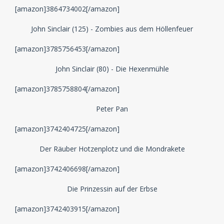
[amazon]3864734002[/amazon]
John Sinclair (125) - Zombies aus dem Höllenfeuer
[amazon]3785756453[/amazon]
John Sinclair (80) - Die Hexenmühle
[amazon]3785758804[/amazon]
Peter Pan
[amazon]3742404725[/amazon]
Der Räuber Hotzenplotz und die Mondrakete
[amazon]3742406698[/amazon]
Die Prinzessin auf der Erbse
[amazon]3742403915[/amazon]