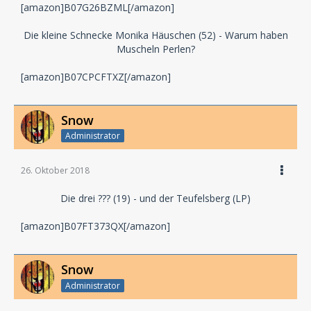
[amazon]B07G26BZML[/amazon]
Die kleine Schnecke Monika Häuschen (52) - Warum haben
Muscheln Perlen?
[amazon]B07CPCFTXZ[/amazon]
Snow
Administrator
26. Oktober 2018
Die drei ??? (19) - und der Teufelsberg (LP)
[amazon]B07FT373QX[/amazon]
Snow
Administrator