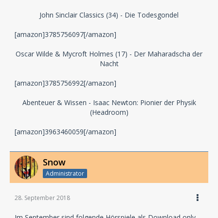
John Sinclair Classics (34) - Die Todesgondel
[amazon]3785756097[/amazon]
Oscar Wilde & Mycroft Holmes (17) - Der Maharadscha der
Nacht
[amazon]3785756992[/amazon]
Abenteuer & Wissen - Isaac Newton: Pionier der Physik
(Headroom)
[amazon]3963460059[/amazon]
Snow
Administrator
28. September 2018
Im September sind folgende Hörspiele als Download only