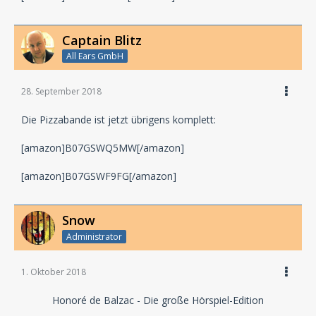
Captain Blitz
All Ears GmbH
28. September 2018
Die Pizzabande ist jetzt übrigens komplett:
[amazon]B07GSWQ5MW[/amazon]
[amazon]B07GSWF9FG[/amazon]
Snow
Administrator
1. Oktober 2018
Honoré de Balzac - Die große Hörspiel-Edition