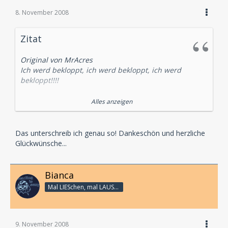
8. November 2008
Zitat
Original von MrAcres
Ich werd bekloppt, ich werd bekloppt, ich werd
bekloppt!!!!
Ich habe gewonnen!!!!! *salto*
Alles anzeigen
Geeeewooooonneeeeen!!!!
Besten Dank für eure Glückwünsche!
Das unterschreib ich genau so! Dankeschön und herzliche
Glückwünsche...
Und Glückwunsch natürlich auch an die anderen
beiden Gewinner!!!!
Bianca
Mal LIESchen, mal LAUSCHi - aber immer Linux
9. November 2008