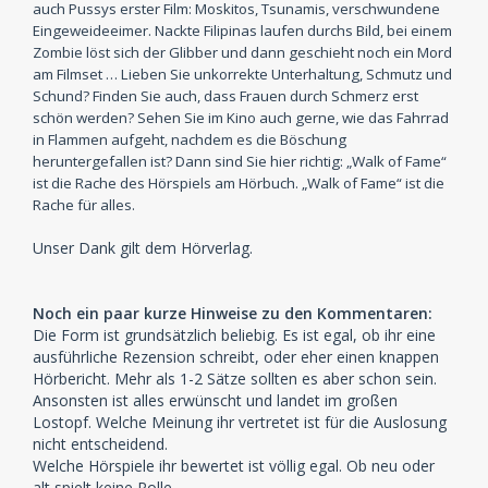
auch Pussys erster Film: Moskitos, Tsunamis, verschwundene
Eingeweideeimer. Nackte Filipinas laufen durchs Bild, bei einem
Zombie löst sich der Glibber und dann geschieht noch ein Mord
am Filmset … Lieben Sie unkorrekte Unterhaltung, Schmutz und
Schund? Finden Sie auch, dass Frauen durch Schmerz erst
schön werden? Sehen Sie im Kino auch gerne, wie das Fahrrad
in Flammen aufgeht, nachdem es die Böschung
heruntergefallen ist? Dann sind Sie hier richtig: „Walk of Fame“
ist die Rache des Hörspiels am Hörbuch. „Walk of Fame“ ist die
Rache für alles.
Unser Dank gilt dem Hörverlag.
Noch ein paar kurze Hinweise zu den Kommentaren:
Die Form ist grundsätzlich beliebig. Es ist egal, ob ihr eine
ausführliche Rezension schreibt, oder eher einen knappen
Hörbericht. Mehr als 1-2 Sätze sollten es aber schon sein.
Ansonsten ist alles erwünscht und landet im großen
Lostopf. Welche Meinung ihr vertretet ist für die Auslosung
nicht entscheidend.
Welche Hörspiele ihr bewertet ist völlig egal. Ob neu oder
alt spielt keine Rolle.