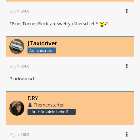
6. Juni 2008
*Eine_Tonne_Glück_an_swetty_rüberschieb*
JTaxidriver
Administrator
6. Juni 2008
Glückwunsch!
DRY
Themenstarter
hört Hörspiele beim Rasenmähen
9. Juni 2008