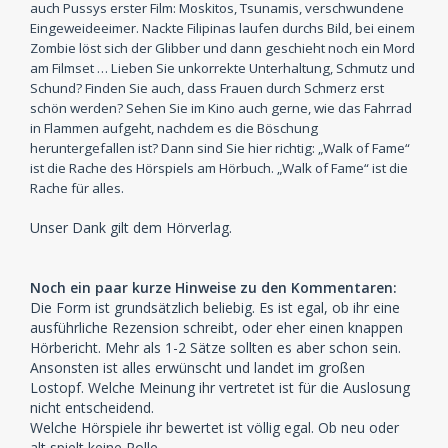
auch Pussys erster Film: Moskitos, Tsunamis, verschwundene
Eingeweideeimer. Nackte Filipinas laufen durchs Bild, bei einem
Zombie löst sich der Glibber und dann geschieht noch ein Mord
am Filmset … Lieben Sie unkorrekte Unterhaltung, Schmutz und
Schund? Finden Sie auch, dass Frauen durch Schmerz erst
schön werden? Sehen Sie im Kino auch gerne, wie das Fahrrad
in Flammen aufgeht, nachdem es die Böschung
heruntergefallen ist? Dann sind Sie hier richtig: „Walk of Fame“
ist die Rache des Hörspiels am Hörbuch. „Walk of Fame“ ist die
Rache für alles.
Unser Dank gilt dem Hörverlag.
Noch ein paar kurze Hinweise zu den Kommentaren:
Die Form ist grundsätzlich beliebig. Es ist egal, ob ihr eine
ausführliche Rezension schreibt, oder eher einen knappen
Hörbericht. Mehr als 1-2 Sätze sollten es aber schon sein.
Ansonsten ist alles erwünscht und landet im großen
Lostopf. Welche Meinung ihr vertretet ist für die Auslosung
nicht entscheidend.
Welche Hörspiele ihr bewertet ist völlig egal. Ob neu oder
alt spielt keine Rolle.