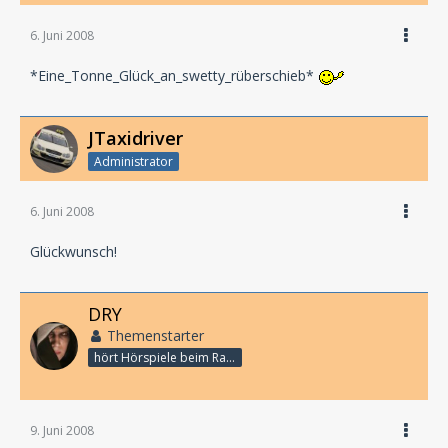
6. Juni 2008
*Eine_Tonne_Glück_an_swetty_rüberschieb*
JTaxidriver
Administrator
6. Juni 2008
Glückwunsch!
DRY
Themenstarter
hört Hörspiele beim Rasenmähen
9. Juni 2008