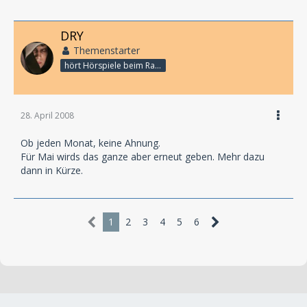
DRY
Themenstarter
hört Hörspiele beim Rasenmähen
28. April 2008
Ob jeden Monat, keine Ahnung.
Für Mai wirds das ganze aber erneut geben. Mehr dazu
dann in Kürze.
1
2
3
4
5
6