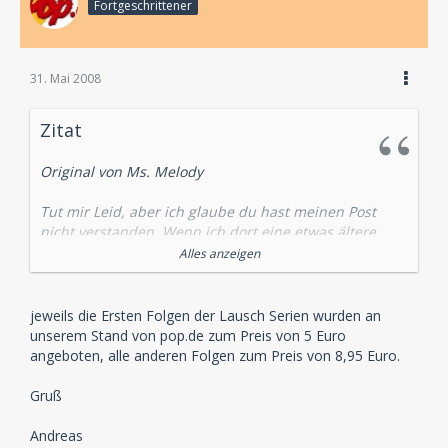
Fortgeschrittener
31. Mai 2008
Zitat
Original von Ms. Melody
Tut mir Leid, aber ich glaube du hast meinen Post
nicht verstanden. Wenn ich dort eine etwas ältere
Dame sehe, die sich am Lauschstand begeistert einen
Alles anzeigen
Kopfhörer abzieht und feststellt: "Toll gemacht" und
die evtl. sogar Interesse daran hatte, das eben
gehörte Hörspiel zu erwerben, dürfte ihr dies selbst
jeweils die Ersten Folgen der Lausch Serien wurden an
beim schönsten Regal und besten Preis reichlich
unserem Stand von pop.de zum Preis von 5 Euro
schwer fallen, wenn sie noch nicht einmal weiß, was
angeboten, alle anderen Folgen zum Preis von 8,95 Euro.
sie da eben hörte. Ob nun Caine, schwarze Sonne
usw. Das stand da nämlich leider nicht beschrieben
Gruß
und war somit für Leute die, die Serien und/oder
Lausch nicht kennen auch nicht ersichtlich. Man sollte
Andreas