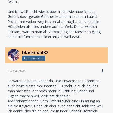
feiern...
Rubik zu verdanken, den Machern des Hörbuchportals
audiobooks.at. Vielen Dank
Und ich weiß nicht wieso, aber irgendwie habe ich das
für eure Unterstützung.
Gefühl, dass gerade Günther Merlau mit seinem Lausch-
Programm weiter weg ist von allen möglichen Nostalgie-
Sehr stolz hat uns auch der überwältigende Erfolg der
Hörspielen als alles andere auf der Welt. Daher wirklich
Live-Hörspiele und Talks
seltsam, warum man als Verpackung der Messe so gierig
gemacht, die alle sehr gut besucht waren (teilweise
so ein irreführendes Bild erzeugen wollte/will.
hatten wir drei Veranstaltungen
gleichzeitig), wobei die Live-Vorführungen von „Jan
Tenner“, „Sherlock Holmes“,
blackmail82
„Dobranski“ und „Hollywood spricht“ aus allen Nähten
Administrator
geplatzt sind
Danke an dieser Stelle an Dirk Heinrich, der die Show-
Bühne so toll moderiert hat.
29. Mai 2008
Auch das skurrile Live-Hörspiel „B.Ö.S.E. – Alles wird
gut“ zum Abschluss hat für
Es waren ja kaum Kinder da - die Erwachsenen kommen
einige Freude sorgen können, dank der exzellenten
auch beim Nostalgie-Untertitel. Es steht ja auch da, das
Leistung von Tanja Dohse,
man nächstes Jahr noch mehr in Richtung Kinder und
Robert Missler, Robert Schlunze und Günter Merlau
Jugend machen will, vielleicht deshalb?
(Eigenlob stinkt – dagegen hilft
Aber stimmt schon, vom Untertitel her eine Einladung an
nur „Kadavre“
Danke für diese tollen Shows!!
die Nostalgiker. Finde ich aber auch gar nicht schlecht, weil
ich denke, das diejenigen, die in ihrer Kindheit Hörspiele