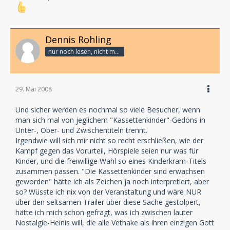
Fernsehterminen viel ihrer kostbaren Zeit für uns
abgerungen, sich mit ihrem Namen,
ihren Kontakten und ihrer Prominenz mit ganzer Kraft
für die Sache eingesetzt.
Dennis Rohling
Nochmals vielen, vielen Dank Frau Körting! Küsse und
nur noch lesen, nicht mehr schreiben
Knutscher vom gesamten
LAUSCH-Team!
Weiterhin möchten wir den Ausstellern EUROPA,
29. Mai 2008
MARITIM und POP.DE für ihre
tolle Unterstützung danken!
Und sicher werden es nochmal so viele Besucher, wenn
Im besonderen Ulrich Feldhahn für sein Vertrauen,
man sich mal von jeglichem "Kassettenkinder"-Gedöns in
Carsten Hermann für sein
Unter-, Ober- und Zwischentiteln trennt.
Engagement im Bereich Live-Events und
Irgendwie will sich mir nicht so recht erschließen, wie der
selbstverständlich Andreas Wilken, ohne
Kampf gegen das Vorurteil, Hörspiele seien nur was für
dessen unglaubliche Tatkraft die Veranstaltung so
Kinder, und die freiwillige Wahl so eines Kinderkram-Titels
nicht hätte stattfinden können.
zusammen passen. "Die Kassettenkinder sind erwachsen
Umso mehr freuen wir uns, dass der Hörspiel-Shop
geworden" hätte ich als Zeichen ja noch interpretiert, aber
POP.de auf der Messe absolute
so? Wüsste ich nix von der Veranstaltung und wäre NUR
Rekord-Umsätze eingeholt hat!
über den seltsamen Trailer über diese Sache gestolpert,
hätte ich mich schon gefragt, was ich zwischen lauter
Das Programmheft zur 1. Hörspielmesse Hamburgs
Nostalgie-Heinis will, die alle Vethake als ihren einzigen Gott
haben wir Günter und Monika