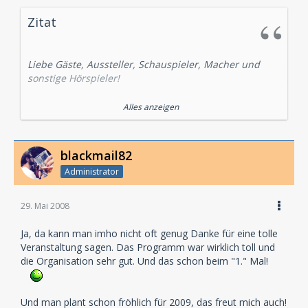
Zitat
Liebe Gäste, Aussteller, Schauspieler, Macher und
sonstige Hörspieler!
Alles anzeigen
Die Hörspiel 2008 war ein großer Erfolg!
Dank eurer Unterstützung haben wir ein großes
Hörspiel-Fest veranstalten können,
blackmail82
das es mit über 1000 Gästen und Besuchern so noch
Administrator
nie in Deutschland gegeben
hat!
29. Mai 2008
Viele, viele Helfer und Unterstützer haben uns im
Vorfeld und vor Ort mit Hilfe, Rat
Ja, da kann man imho nicht oft genug Danke für eine tolle
und Tat zur Seite gestanden. Für ihren unermüdlichen
Veranstaltung sagen. Das Programm war wirklich toll und
Einsatz möchten wir jedoch
die Organisation sehr gut. Und das schon beim "1." Mal!
besonders einer Frau danken: Heikedine Körting.
Die erfolgreichste Hörspielproduzentin aller Zeiten hat
sich in Interviews und
Und man plant schon fröhlich für 2009, das freut mich auch!