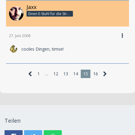
Jaxx
Einen E-Stuhl für die Stromkonzerne!
27. Juni 2008
cooles Dingen, timse!
1
…
12
13
14
15
16
Teilen