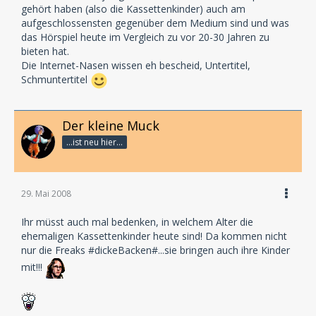
gehört haben (also die Kassettenkinder) auch am
Thomas Birker von Dreamland Production, dessen
aufgeschlossensten gegenüber dem Medium sind und was
Veranstaltung in Rüsselsheim
das Hörspiel heute im Vergleich zu vor 20-30 Jahren zu
den Anstoß für DIE HÖRSPIEL 2008 gegeben hat,
bieten hat.
nochmals vielen Dank für seine
Die Internet-Nasen wissen eh bescheid, Untertitel,
Unterstützung. Ein Dank geht selbstverständlich auch
Schmuntertitel
an Anna Künstler und René
Wagner, die sehr vielen interessierten Fachbesuchern
wichtige Informationen über
das „Produkt“ Hörspiel für Labelbetreiber und Händler
Der kleine Muck
vermitteln konnten.
...ist neu hier...
Auch der Kinderschauspielschule TASK sei nochmals
für ihre tollen Workshops
gedankt, die alle Erwachsenen sehr neidisch gemacht
29. Mai 2008
haben.
Ihr müsst auch mal bedenken, in welchem Alter die
ehemaligen Kassettenkinder heute sind! Da kommen nicht
Und natürlich all unseren Gästen ein großes
nur die Freaks #dickeBacken#...sie bringen auch ihre Kinder
Dankeschön:
Lutz Riedel, Marianne Groß, Volker Brandt, Christian
mit!!!
Rode, Dietmar Wunder,
Claudia Urbschat-Mingues, Franziska Pigulla, Peter
Groeger, Hans Georg Panczak,