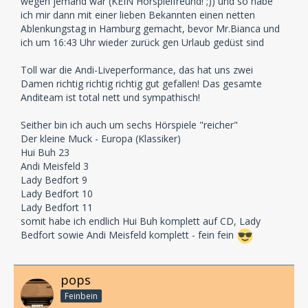
wegen jemand war (KEIN Hörspielfreund! ;)) und so habe
noch größer, noch schöner und
ich mir dann mit einer lieben Bekannten einen netten
noch interessanter machen!
Ablenkungstag in Hamburg gemacht, bevor Mr.Bianca und
ich um 16:43 Uhr wieder zurück gen Urlaub gedüst sind
Bis dahin viele Grüße und alles Gute vom gesamten
LAUSCH-Team
Toll war die Andi-Liveperformance, das hat uns zwei
Günter Merlau
Damen richtig richtig richtig gut gefallen! Das gesamte
Janet Sunjic
Anditeam ist total nett und sympathisch!
Svenja Kimbel
Frederik Bolte
Seither bin ich auch um sechs Hörspiele "reicher"
Jens Pfeiffer
Der kleine Muck - Europa (Klassiker)
Frieder Schölpple
Hui Buh 23
Andi Meisfeld 3
Lady Bedfort 9
Lady Bedfort 10
Lady Bedfort 11
somit habe ich endlich Hui Buh komplett auf CD, Lady
Bedfort sowie Andi Meisfeld komplett - fein fein
pops
Feinbein