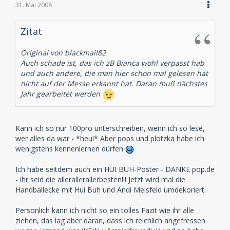
31. Mai 2008
Doch was das allerwichtigste ist:
Die Branche wurde gefeiert, geehrt und gewürdigt!
Zitat
Alle hatten großen Spaß und
Anteil an der ersten Hörspielmesse Hamburgs. Ein
Original von blackmail82
wirkliches und wahrhaftiges
Auch schade ist, das ich zB Bianca wohl verpasst hab
Hörspiel-Fest für Schauspieler, Macher, Produzenten,
und auch andere, die man hier schon mal gelesen hat
Verkäufer und natürlich die
nicht auf der Messe erkannt hat. Daran muß nächstes
Fans.
Jahr gearbeitet werden
So soll es 2009 weiter gehen!
Die Erwartungen Vieler wurden dieses Jahr weit
übertroffen, dennoch bleibt uns
Kann ich so nur 100pro unterschreiben, wenn ich so lese,
genug zu tun, viele Dinge für 2009 zu verbessern.
wer alles da war - *heul* Aber pops und plotzka habe ich
wenigstens kennenlernen dürfen
So freuen wir uns riesig auf nächstes Jahr und rufen
es laut und stolz in den Äther:
Ich habe seitdem auch ein HUI BUH-Poster - DANKE pop.de
„DIE HÖRSPIEL 2009 – Die Rückkehr der
- ihr seid die allerallerallerbesten!!! Jetzt wird mal die
Kassettenkinder“ wird das nächste große
Handballecke mit Hui Buh und Andi Meisfeld umdekoriert.
Event für alle Hörspiel-Beigeisterte!
Live-Hörspiele, Talks, noch mehr Aussteller und
Persönlich kann ich nicht so ein tolles Fazit wie ihr alle
verstärkt auch Programm für Kinder
ziehen, das lag aber daran, dass ich reichlich angefressen
und Jugendliche sollen die nächste Hörspielmesse