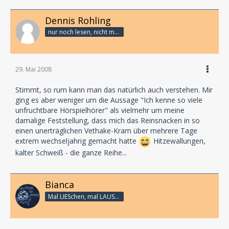
Info, NDR Kultur, N-JOY, Eine Woche lang der tägliche
Dennis Rohling
Veranstaltungs-Tipp auf
Radio Hamburg, Interview auf Alster Radio 106.8 mit
nur noch lesen, nicht mehr schreiben
Dietmar Wunder,
Ankündigungen auf Radio Energy Hamburg, Artikel
und Ankündigungen im
29. Mai 2008
Hörbücher Magazin, Intro, Szene Hamburg, Prinz
Hamburg, Oxmox, Loop, Uncle
Stimmt, so rum kann man das natürlich auch verstehen. Mir
Sallys, Hamburger Abendblatt und vielen mehr. Des
ging es aber weniger um die Aussage "Ich kenne so viele
weiteren sind
unfruchtbare Hörspielhörer" als vielmehr um meine
Nachberichterstattungen angekündigt, wie z.B. ein
damalige Feststellung, dass mich das Reinsnacken in so
langes Fernseh-Special auf RTL!
einen unerträglichen Vethake-Kram über mehrere Tage
extrem wechseljahrig gemacht hatte
Hitzewallungen,
Nicht zu vergessen - ligx.de, die den ganzen Tag Live-
kalter Schweiß - die ganze Reihe...
Hörspiele und Talks ins Netz
übertragen haben; sie sind auch nun noch online für
alle verfügbar.
Bianca
Und zu guter Letzt – Dank und Lob an die
Mal LIESchen, mal LAUSCHi - aber immer Linux
Eventlocation HÜHNERPOSTEN, die uns
tatkräftig unterstütz haben und Simon Scholz, der die
Technik fest im Griff hatte.