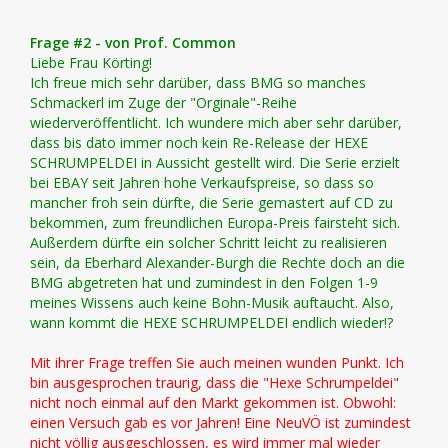
Frage #2 - von Prof. Common
Liebe Frau Körting!
Ich freue mich sehr darüber, dass BMG so manches
Schmackerl im Zuge der "Orginale"-Reihe
wiederveröffentlicht. Ich wundere mich aber sehr darüber,
dass bis dato immer noch kein Re-Release der HEXE
SCHRUMPELDEI in Aussicht gestellt wird. Die Serie erzielt
bei EBAY seit Jahren hohe Verkaufspreise, so dass so
mancher froh sein dürfte, die Serie gemastert auf CD zu
bekommen, zum freundlichen Europa-Preis fairsteht sich.
Außerdem dürfte ein solcher Schritt leicht zu realisieren
sein, da Eberhard Alexander-Burgh die Rechte doch an die
BMG abgetreten hat und zumindest in den Folgen 1-9
meines Wissens auch keine Bohn-Musik auftaucht. Also,
wann kommt die HEXE SCHRUMPELDEI endlich wieder!?
Mit ihrer Frage treffen Sie auch meinen wunden Punkt. Ich
bin ausgesprochen traurig, dass die "Hexe Schrumpeldei"
nicht noch einmal auf den Markt gekommen ist. Obwohl:
einen Versuch gab es vor Jahren! Eine NeuVÖ ist zumindest
nicht völlig ausgeschlossen, es wird immer mal wieder