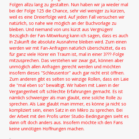
Folgen allzu lang zu gestalten. Nun haben wir ja wieder mal
bei der Folge 125 die Chance, sehr viel weniger zu kürzen,
weil es eine Dreierfolge wird. Auf jeden Fall versuchen wir
natürlich, so nahe wie möglich an der Buchvorlage zu
bleiben. Und niemand von uns kürzt aus Vergnügen!
Bezüglich der Fan-Mitwirkung kann ich sagen, dass es auch
in Zukunft die absolute Ausnahme bleiben wird. Zum einen
werden wir mit Fan-Anfragen natürlich überschüttet, da es
für ganz viele Hörer ein Traum ist, mal in einer 3???-Folge
mitzusprechen. Das verstehen wir zwar gut, können aber
unmöglich allen Anfragen gerecht werden und möchten
insofern dieses "Schleusentor" auch gar nicht erst öffnen.
Zum anderen gibt es selten so winzige Rollen, dass ein Laie
die "mal eben so" bewältigt. Wir haben mit Laien in der
Vergangenheit oft schlechte Erfahrungen gemacht. Es ist
nämlich schwieriger als man glaubt, eine solche Rolle zu
sprechen. Als Laie glaubt man immer, es könne ja nicht so
kompliziert sein, einen Satz in ein Mikro zu sprechen. Bei
der Arbeit mit den Profis unter Studio-Bedingungen sieht es
dann oft doch anders aus. Insofern möchte ich den Fans
keine unnötigen Hoffnungen machen.