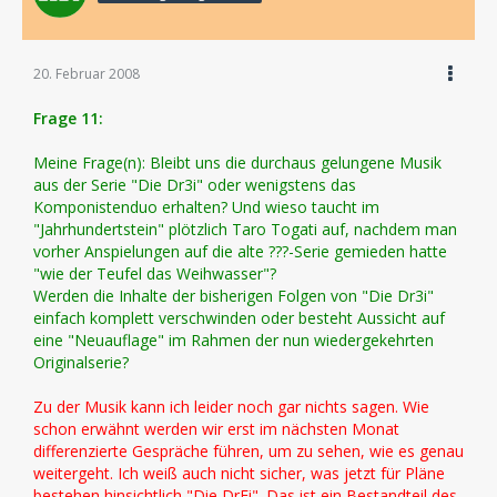
20. Februar 2008
Frage 11:
Meine Frage(n): Bleibt uns die durchaus gelungene Musik
aus der Serie "Die Dr3i" oder wenigstens das
Komponistenduo erhalten? Und wieso taucht im
"Jahrhundertstein" plötzlich Taro Togati auf, nachdem man
vorher Anspielungen auf die alte ???-Serie gemieden hatte
"wie der Teufel das Weihwasser"?
Werden die Inhalte der bisherigen Folgen von "Die Dr3i"
einfach komplett verschwinden oder besteht Aussicht auf
eine "Neuauflage" im Rahmen der nun wiedergekehrten
Originalserie?
Zu der Musik kann ich leider noch gar nichts sagen. Wie
schon erwähnt werden wir erst im nächsten Monat
differenzierte Gespräche führen, um zu sehen, wie es genau
weitergeht. Ich weiß auch nicht sicher, was jetzt für Pläne
bestehen hinsichtlich "Die DrEi". Das ist ein Bestandteil des