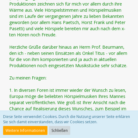
Produktionen zeichnen sich für mich vor allem durch ihre
Wärme aus. Viele Hörspielstimmen und Hörspielmusiken
sind im Laufe der vergangenen Jahre zu lieben Bekannten
geworden (vor allem Hans Paetsch, Horst Frank und Peter
Pasetti) und viele Hörspiele bereiten mir auch nach dem x-
ten Hören noch Freude.
Herzliche Grüße darüber hinaus an Herrn Prof. Beurmann,
den ich - neben seinen Einsätzen als Onkel Titus - vor allem
für die von ihm komponierten und ja auch in aktuellen
Produktionen noch eingesetzten Musikstücke sehr schätze.
Zu meinen Fragen:
1. In diversen Foren ist immer wieder der Wunsch zu lesen,
Europa möge die beliebten Hörspielmusiken Ihres Mannes
separat veröffentlichen. Wie groß ist Ihrer Ansicht nach die
Chance auf Realisierung dieses Wunsches, zum Beispiel im
Rahmen der Originale (die ich übrigens ganz klasse finde)?
Diese Seite verwendet Cookies. Durch die Nutzung unserer Seite erklären
Sie sich damit einverstanden, dass wir Cookies setzen.
Weitere Informationen
Schließen
Der Wunsch nach den Hörspielmusiken ist auch schon oft