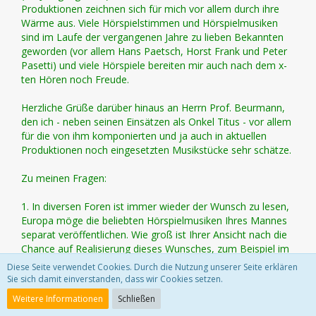
Produktionen zeichnen sich für mich vor allem durch ihre
Wärme aus. Viele Hörspielstimmen und Hörspielmusiken
sind im Laufe der vergangenen Jahre zu lieben Bekannten
geworden (vor allem Hans Paetsch, Horst Frank und Peter
Pasetti) und viele Hörspiele bereiten mir auch nach dem x-
ten Hören noch Freude.
Herzliche Grüße darüber hinaus an Herrn Prof. Beurmann,
den ich - neben seinen Einsätzen als Onkel Titus - vor allem
für die von ihm komponierten und ja auch in aktuellen
Produktionen noch eingesetzten Musikstücke sehr schätze.
Zu meinen Fragen:
1. In diversen Foren ist immer wieder der Wunsch zu lesen,
Europa möge die beliebten Hörspielmusiken Ihres Mannes
separat veröffentlichen. Wie groß ist Ihrer Ansicht nach die
Chance auf Realisierung dieses Wunsches, zum Beispiel im
Rahmen der Originale (die ich übrigens ganz klasse finde)?
Diese Seite verwendet Cookies. Durch die Nutzung unserer Seite erklären
Sie sich damit einverstanden, dass wir Cookies setzen.
Weitere Informationen
Schließen
Der Wunsch nach den Hörspielmusiken ist auch schon oft