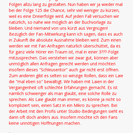
Folgen allzu lang zu gestalten. Nun haben wir ja wieder mal
bei der Folge 125 die Chance, sehr viel weniger zu kürzen,
weil es eine Dreierfolge wird. Auf jeden Fall versuchen wir
natürlich, so nahe wie möglich an der Buchvorlage zu
bleiben. Und niemand von uns kürzt aus Vergnügen!
Bezüglich der Fan-Mitwirkung kann ich sagen, dass es auch
in Zukunft die absolute Ausnahme bleiben wird. Zum einen
werden wir mit Fan-Anfragen natürlich überschüttet, da es
für ganz viele Hörer ein Traum ist, mal in einer 3???-Folge
mitzusprechen. Das verstehen wir zwar gut, können aber
unmöglich allen Anfragen gerecht werden und möchten
insofern dieses "Schleusentor" auch gar nicht erst öffnen.
Zum anderen gibt es selten so winzige Rollen, dass ein Laie
die "mal eben so" bewältigt. Wir haben mit Laien in der
Vergangenheit oft schlechte Erfahrungen gemacht. Es ist
nämlich schwieriger als man glaubt, eine solche Rolle zu
sprechen. Als Laie glaubt man immer, es könne ja nicht so
kompliziert sein, einen Satz in ein Mikro zu sprechen. Bei
der Arbeit mit den Profis unter Studio-Bedingungen sieht es
dann oft doch anders aus. Insofern möchte ich den Fans
keine unnötigen Hoffnungen machen.