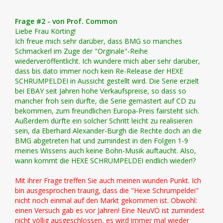
Frage #2 - von Prof. Common
Liebe Frau Körting!
Ich freue mich sehr darüber, dass BMG so manches
Schmackerl im Zuge der "Orginale"-Reihe
wiederveröffentlicht. Ich wundere mich aber sehr darüber,
dass bis dato immer noch kein Re-Release der HEXE
SCHRUMPELDEI in Aussicht gestellt wird. Die Serie erzielt
bei EBAY seit Jahren hohe Verkaufspreise, so dass so
mancher froh sein dürfte, die Serie gemastert auf CD zu
bekommen, zum freundlichen Europa-Preis fairsteht sich.
Außerdem dürfte ein solcher Schritt leicht zu realisieren
sein, da Eberhard Alexander-Burgh die Rechte doch an die
BMG abgetreten hat und zumindest in den Folgen 1-9
meines Wissens auch keine Bohn-Musik auftaucht. Also,
wann kommt die HEXE SCHRUMPELDEI endlich wieder!?
Mit ihrer Frage treffen Sie auch meinen wunden Punkt. Ich
bin ausgesprochen traurig, dass die "Hexe Schrumpeldei"
nicht noch einmal auf den Markt gekommen ist. Obwohl:
einen Versuch gab es vor Jahren! Eine NeuVÖ ist zumindest
nicht völlig ausgeschlossen, es wird immer mal wieder