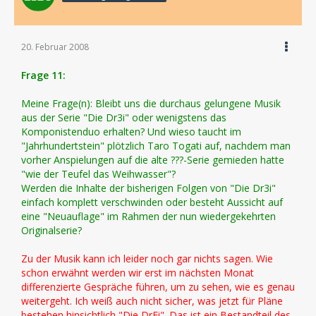
20. Februar 2008
Frage 11:
Meine Frage(n): Bleibt uns die durchaus gelungene Musik
aus der Serie "Die Dr3i" oder wenigstens das
Komponistenduo erhalten? Und wieso taucht im
"Jahrhundertstein" plötzlich Taro Togati auf, nachdem man
vorher Anspielungen auf die alte ???-Serie gemieden hatte
"wie der Teufel das Weihwasser"?
Werden die Inhalte der bisherigen Folgen von "Die Dr3i"
einfach komplett verschwinden oder besteht Aussicht auf
eine "Neuauflage" im Rahmen der nun wiedergekehrten
Originalserie?
Zu der Musik kann ich leider noch gar nichts sagen. Wie
schon erwähnt werden wir erst im nächsten Monat
differenzierte Gespräche führen, um zu sehen, wie es genau
weitergeht. Ich weiß auch nicht sicher, was jetzt für Pläne
bestehen hinsichtlich "Die DrEi". Das ist ein Bestandteil des