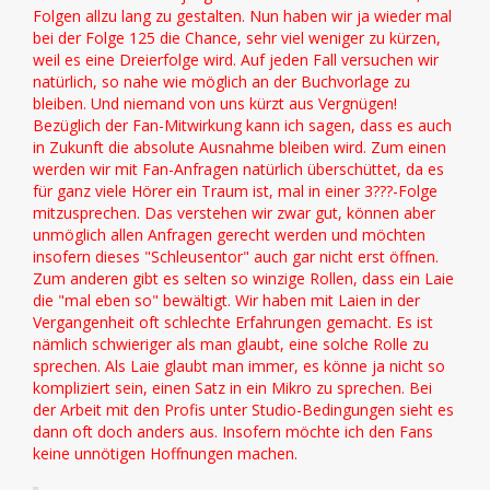
Folgen allzu lang zu gestalten. Nun haben wir ja wieder mal
bei der Folge 125 die Chance, sehr viel weniger zu kürzen,
weil es eine Dreierfolge wird. Auf jeden Fall versuchen wir
natürlich, so nahe wie möglich an der Buchvorlage zu
bleiben. Und niemand von uns kürzt aus Vergnügen!
Bezüglich der Fan-Mitwirkung kann ich sagen, dass es auch
in Zukunft die absolute Ausnahme bleiben wird. Zum einen
werden wir mit Fan-Anfragen natürlich überschüttet, da es
für ganz viele Hörer ein Traum ist, mal in einer 3???-Folge
mitzusprechen. Das verstehen wir zwar gut, können aber
unmöglich allen Anfragen gerecht werden und möchten
insofern dieses "Schleusentor" auch gar nicht erst öffnen.
Zum anderen gibt es selten so winzige Rollen, dass ein Laie
die "mal eben so" bewältigt. Wir haben mit Laien in der
Vergangenheit oft schlechte Erfahrungen gemacht. Es ist
nämlich schwieriger als man glaubt, eine solche Rolle zu
sprechen. Als Laie glaubt man immer, es könne ja nicht so
kompliziert sein, einen Satz in ein Mikro zu sprechen. Bei
der Arbeit mit den Profis unter Studio-Bedingungen sieht es
dann oft doch anders aus. Insofern möchte ich den Fans
keine unnötigen Hoffnungen machen.