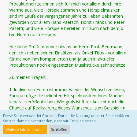
Produktionen zeichnen sich für mich vor allem durch ihre
Wärme aus. Viele Hörspielstimmen und Hörspielmusiken
sind im Laufe der vergangenen Jahre zu lieben Bekannten
geworden (vor allem Hans Paetsch, Horst Frank und Peter
Pasetti) und viele Hörspiele bereiten mir auch nach dem x-
ten Hören noch Freude.
Herzliche Grüße darüber hinaus an Herrn Prof. Beurmann,
den ich - neben seinen Einsätzen als Onkel Titus - vor allem
für die von ihm komponierten und ja auch in aktuellen
Produktionen noch eingesetzten Musikstücke sehr schätze.
Zu meinen Fragen:
1. In diversen Foren ist immer wieder der Wunsch zu lesen,
Europa möge die beliebten Hörspielmusiken Ihres Mannes
separat veröffentlichen. Wie groß ist Ihrer Ansicht nach die
Chance auf Realisierung dieses Wunsches, zum Beispiel im
Rahmen der Originale (die ich übrigens ganz klasse finde)?
Diese Seite verwendet Cookies. Durch die Nutzung unserer Seite erklären
Sie sich damit einverstanden, dass wir Cookies setzen.
Weitere Informationen
Schließen
Der Wunsch nach den Hörspielmusiken ist auch schon oft