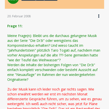
20. Februar 2008
Frage 11:
Meine Frage(n): Bleibt uns die durchaus gelungene Musik
aus der Serie "Die Dr3i" oder wenigstens das
Komponistenduo erhalten? Und wieso taucht im
"Jahrhundertstein" plötzlich Taro Togati auf, nachdem man
vorher Anspielungen auf die alte ???-Serie gemieden hatte
"wie der Teufel das Weihwasser"?
Werden die Inhalte der bisherigen Folgen von "Die Dr3i"
einfach komplett verschwinden oder besteht Aussicht auf
eine "Neuauflage" im Rahmen der nun wiedergekehrten
Originalserie?
Zu der Musik kann ich leider noch gar nichts sagen. Wie
schon erwähnt werden wir erst im nächsten Monat
differenzierte Gespräche führen, um zu sehen, wie es genau
weitergeht. Ich weiß auch nicht sicher, was jetzt für Pläne
bestehen hinsichtlich "Die DrEi". Das ist ein Bestandteil des