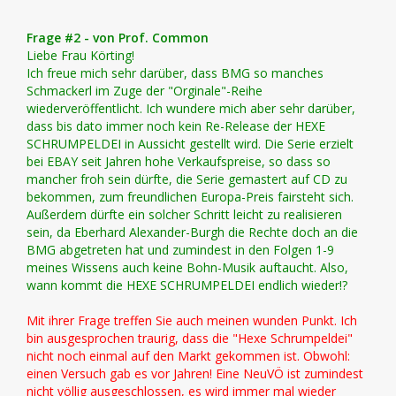
Frage #2 - von Prof. Common
Liebe Frau Körting!
Ich freue mich sehr darüber, dass BMG so manches
Schmackerl im Zuge der "Orginale"-Reihe
wiederveröffentlicht. Ich wundere mich aber sehr darüber,
dass bis dato immer noch kein Re-Release der HEXE
SCHRUMPELDEI in Aussicht gestellt wird. Die Serie erzielt
bei EBAY seit Jahren hohe Verkaufspreise, so dass so
mancher froh sein dürfte, die Serie gemastert auf CD zu
bekommen, zum freundlichen Europa-Preis fairsteht sich.
Außerdem dürfte ein solcher Schritt leicht zu realisieren
sein, da Eberhard Alexander-Burgh die Rechte doch an die
BMG abgetreten hat und zumindest in den Folgen 1-9
meines Wissens auch keine Bohn-Musik auftaucht. Also,
wann kommt die HEXE SCHRUMPELDEI endlich wieder!?
Mit ihrer Frage treffen Sie auch meinen wunden Punkt. Ich
bin ausgesprochen traurig, dass die "Hexe Schrumpeldei"
nicht noch einmal auf den Markt gekommen ist. Obwohl:
einen Versuch gab es vor Jahren! Eine NeuVÖ ist zumindest
nicht völlig ausgeschlossen, es wird immer mal wieder