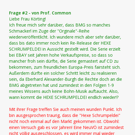
Frage #2 - von Prof. Common
Liebe Frau Körting!
Ich freue mich sehr darüber, dass BMG so manches
Schmackerl im Zuge der "Orginale"-Reihe
wiederveröffentlicht. Ich wundere mich aber sehr darüber,
dass bis dato immer noch kein Re-Release der HEXE
SCHRUMPELDEI in Aussicht gestellt wird. Die Serie erzielt
bei EBAY seit Jahren hohe Verkaufspreise, so dass so
mancher froh sein dürfte, die Serie gemastert auf CD zu
bekommen, zum freundlichen Europa-Preis fairsteht sich.
Außerdem dürfte ein solcher Schritt leicht zu realisieren
sein, da Eberhard Alexander-Burgh die Rechte doch an die
BMG abgetreten hat und zumindest in den Folgen 1-9
meines Wissens auch keine Bohn-Musik auftaucht. Also,
wann kommt die HEXE SCHRUMPELDEI endlich wieder!?
Mit ihrer Frage treffen Sie auch meinen wunden Punkt. Ich
bin ausgesprochen traurig, dass die "Hexe Schrumpeldei"
nicht noch einmal auf den Markt gekommen ist. Obwohl:
einen Versuch gab es vor Jahren! Eine NeuVÖ ist zumindest
nicht völlig ausgeschlossen, es wird immer mal wieder