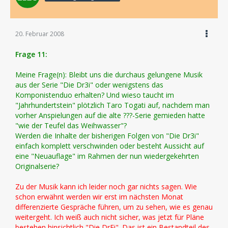
20. Februar 2008
Frage 11:
Meine Frage(n): Bleibt uns die durchaus gelungene Musik
aus der Serie "Die Dr3i" oder wenigstens das
Komponistenduo erhalten? Und wieso taucht im
"Jahrhundertstein" plötzlich Taro Togati auf, nachdem man
vorher Anspielungen auf die alte ???-Serie gemieden hatte
"wie der Teufel das Weihwasser"?
Werden die Inhalte der bisherigen Folgen von "Die Dr3i"
einfach komplett verschwinden oder besteht Aussicht auf
eine "Neuauflage" im Rahmen der nun wiedergekehrten
Originalserie?
Zu der Musik kann ich leider noch gar nichts sagen. Wie
schon erwähnt werden wir erst im nächsten Monat
differenzierte Gespräche führen, um zu sehen, wie es genau
weitergeht. Ich weiß auch nicht sicher, was jetzt für Pläne
bestehen hinsichtlich "Die DrEi". Das ist ein Bestandteil des