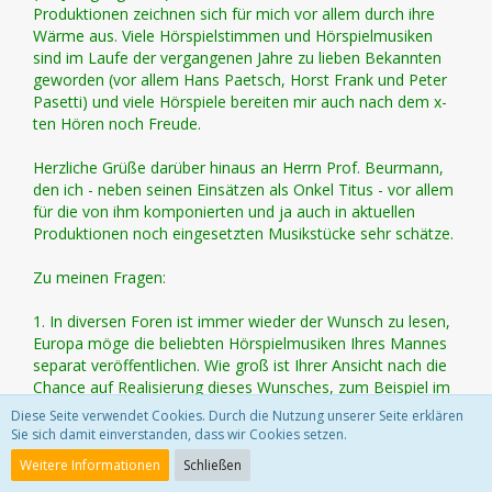
Produktionen zeichnen sich für mich vor allem durch ihre
Wärme aus. Viele Hörspielstimmen und Hörspielmusiken
sind im Laufe der vergangenen Jahre zu lieben Bekannten
geworden (vor allem Hans Paetsch, Horst Frank und Peter
Pasetti) und viele Hörspiele bereiten mir auch nach dem x-
ten Hören noch Freude.
Herzliche Grüße darüber hinaus an Herrn Prof. Beurmann,
den ich - neben seinen Einsätzen als Onkel Titus - vor allem
für die von ihm komponierten und ja auch in aktuellen
Produktionen noch eingesetzten Musikstücke sehr schätze.
Zu meinen Fragen:
1. In diversen Foren ist immer wieder der Wunsch zu lesen,
Europa möge die beliebten Hörspielmusiken Ihres Mannes
separat veröffentlichen. Wie groß ist Ihrer Ansicht nach die
Chance auf Realisierung dieses Wunsches, zum Beispiel im
Rahmen der Originale (die ich übrigens ganz klasse finde)?
Diese Seite verwendet Cookies. Durch die Nutzung unserer Seite erklären
Sie sich damit einverstanden, dass wir Cookies setzen.
Weitere Informationen
Schließen
Der Wunsch nach den Hörspielmusiken ist auch schon oft