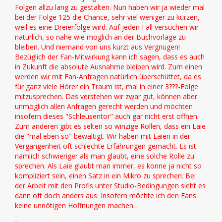
Folgen allzu lang zu gestalten. Nun haben wir ja wieder mal
bei der Folge 125 die Chance, sehr viel weniger zu kürzen,
weil es eine Dreierfolge wird. Auf jeden Fall versuchen wir
natürlich, so nahe wie möglich an der Buchvorlage zu
bleiben. Und niemand von uns kürzt aus Vergnügen!
Bezüglich der Fan-Mitwirkung kann ich sagen, dass es auch
in Zukunft die absolute Ausnahme bleiben wird. Zum einen
werden wir mit Fan-Anfragen natürlich überschüttet, da es
für ganz viele Hörer ein Traum ist, mal in einer 3???-Folge
mitzusprechen. Das verstehen wir zwar gut, können aber
unmöglich allen Anfragen gerecht werden und möchten
insofern dieses "Schleusentor" auch gar nicht erst öffnen.
Zum anderen gibt es selten so winzige Rollen, dass ein Laie
die "mal eben so" bewältigt. Wir haben mit Laien in der
Vergangenheit oft schlechte Erfahrungen gemacht. Es ist
nämlich schwieriger als man glaubt, eine solche Rolle zu
sprechen. Als Laie glaubt man immer, es könne ja nicht so
kompliziert sein, einen Satz in ein Mikro zu sprechen. Bei
der Arbeit mit den Profis unter Studio-Bedingungen sieht es
dann oft doch anders aus. Insofern möchte ich den Fans
keine unnötigen Hoffnungen machen.