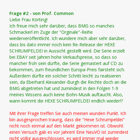
Frage #2 - von Prof. Common
Liebe Frau Körting!
Ich freue mich sehr darüber, dass BMG so manches
Schmackerl im Zuge der "Orginale"-Reihe
wiederveröffentlicht. Ich wundere mich aber sehr darüber,
dass bis dato immer noch kein Re-Release der HEXE
SCHRUMPELDEI in Aussicht gestellt wird. Die Serie erzielt
bei EBAY seit Jahren hohe Verkaufspreise, so dass so
mancher froh sein dürfte, die Serie gemastert auf CD zu
bekommen, zum freundlichen Europa-Preis fairsteht sich.
Außerdem dürfte ein solcher Schritt leicht zu realisieren
sein, da Eberhard Alexander-Burgh die Rechte doch an die
BMG abgetreten hat und zumindest in den Folgen 1-9
meines Wissens auch keine Bohn-Musik auftaucht. Also,
wann kommt die HEXE SCHRUMPELDEI endlich wieder!?
Mit ihrer Frage treffen Sie auch meinen wunden Punkt. Ich
bin ausgesprochen traurig, dass die "Hexe Schrumpeldei"
nicht noch einmal auf den Markt gekommen ist. Obwohl:
einen Versuch gab es vor Jahren! Eine NeuVÖ ist zumindest
nicht völlig ausgeschlossen, es wird immer mal wieder