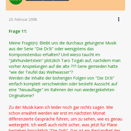
20. Februar 2008
Frage 11:
Meine Frage(n): Bleibt uns die durchaus gelungene Musik
aus der Serie "Die Dr3i" oder wenigstens das
Komponistenduo erhalten? Und wieso taucht im
"Jahrhundertstein" plötzlich Taro Togati auf, nachdem man
vorher Anspielungen auf die alte ???-Serie gemieden hatte
"wie der Teufel das Weihwasser"?
Werden die Inhalte der bisherigen Folgen von "Die Dr3i"
einfach komplett verschwinden oder besteht Aussicht auf
eine "Neuauflage" im Rahmen der nun wiedergekehrten
Originalserie?
Zu der Musik kann ich leider noch gar nichts sagen. Wie
schon erwähnt werden wir erst im nächsten Monat
differenzierte Gespräche führen, um zu sehen, wie es genau
weitergeht. Ich weiß auch nicht sicher, was jetzt für Pläne
bestehen hinsichtlich "Die DrEi". Das ist ein Bestandteil des