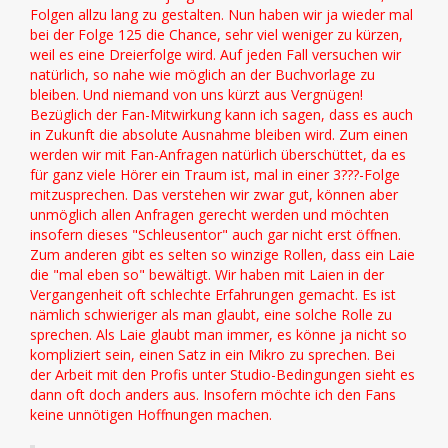
Folgen allzu lang zu gestalten. Nun haben wir ja wieder mal
bei der Folge 125 die Chance, sehr viel weniger zu kürzen,
weil es eine Dreierfolge wird. Auf jeden Fall versuchen wir
natürlich, so nahe wie möglich an der Buchvorlage zu
bleiben. Und niemand von uns kürzt aus Vergnügen!
Bezüglich der Fan-Mitwirkung kann ich sagen, dass es auch
in Zukunft die absolute Ausnahme bleiben wird. Zum einen
werden wir mit Fan-Anfragen natürlich überschüttet, da es
für ganz viele Hörer ein Traum ist, mal in einer 3???-Folge
mitzusprechen. Das verstehen wir zwar gut, können aber
unmöglich allen Anfragen gerecht werden und möchten
insofern dieses "Schleusentor" auch gar nicht erst öffnen.
Zum anderen gibt es selten so winzige Rollen, dass ein Laie
die "mal eben so" bewältigt. Wir haben mit Laien in der
Vergangenheit oft schlechte Erfahrungen gemacht. Es ist
nämlich schwieriger als man glaubt, eine solche Rolle zu
sprechen. Als Laie glaubt man immer, es könne ja nicht so
kompliziert sein, einen Satz in ein Mikro zu sprechen. Bei
der Arbeit mit den Profis unter Studio-Bedingungen sieht es
dann oft doch anders aus. Insofern möchte ich den Fans
keine unnötigen Hoffnungen machen.