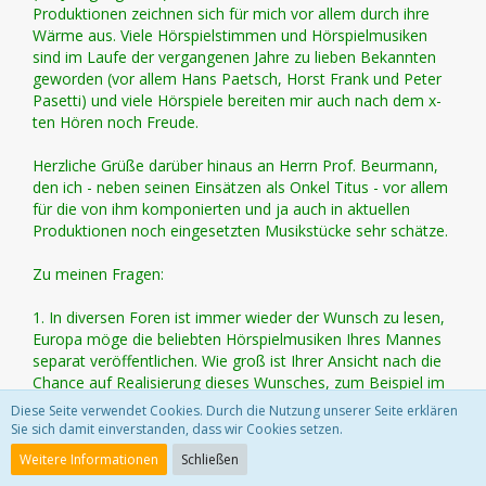
Produktionen zeichnen sich für mich vor allem durch ihre
Wärme aus. Viele Hörspielstimmen und Hörspielmusiken
sind im Laufe der vergangenen Jahre zu lieben Bekannten
geworden (vor allem Hans Paetsch, Horst Frank und Peter
Pasetti) und viele Hörspiele bereiten mir auch nach dem x-
ten Hören noch Freude.
Herzliche Grüße darüber hinaus an Herrn Prof. Beurmann,
den ich - neben seinen Einsätzen als Onkel Titus - vor allem
für die von ihm komponierten und ja auch in aktuellen
Produktionen noch eingesetzten Musikstücke sehr schätze.
Zu meinen Fragen:
1. In diversen Foren ist immer wieder der Wunsch zu lesen,
Europa möge die beliebten Hörspielmusiken Ihres Mannes
separat veröffentlichen. Wie groß ist Ihrer Ansicht nach die
Chance auf Realisierung dieses Wunsches, zum Beispiel im
Rahmen der Originale (die ich übrigens ganz klasse finde)?
Diese Seite verwendet Cookies. Durch die Nutzung unserer Seite erklären
Sie sich damit einverstanden, dass wir Cookies setzen.
Weitere Informationen
Schließen
Der Wunsch nach den Hörspielmusiken ist auch schon oft