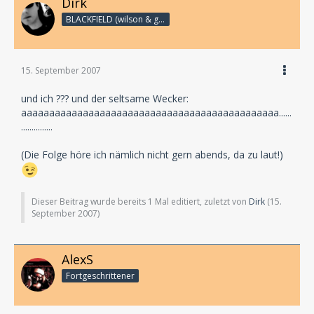
Dirk
BLACKFIELD (wilson & geffen)
15. September 2007
und ich ??? und der seltsame Wecker:
aaaaaaaaaaaaaaaaaaaaaaaaaaaaaaaaaaaaaaaaaaaaaa......
...............
(Die Folge höre ich nämlich nicht gern abends, da zu laut!)
Dieser Beitrag wurde bereits 1 Mal editiert, zuletzt von
Dirk
(
15.
September 2007
)
AlexS
Fortgeschrittener