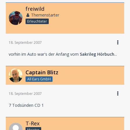
freiwild
Themenstarter
Erleuchteter
18. September 2007
vorhin im Auto war's der Anfang vom
Sakrileg Hörbuch
...
Captain Blitz
All Ears GmbH
18. September 2007
7 Todsünden CD 1
T-Rex
Meister