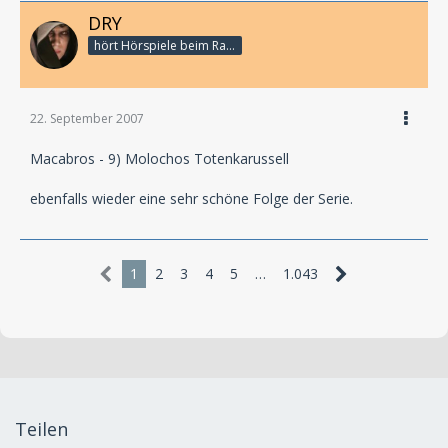
DRY
hört Hörspiele beim Rasenmähen
22. September 2007
Macabros - 9) Molochos Totenkarussell
ebenfalls wieder eine sehr schöne Folge der Serie.
1
2
3
4
5
…
1.043
Teilen