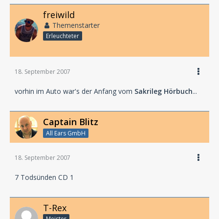
freiwild
Themenstarter
Erleuchteter
18. September 2007
vorhin im Auto war's der Anfang vom
Sakrileg Hörbuch
...
Captain Blitz
All Ears GmbH
18. September 2007
7 Todsünden CD 1
T-Rex
Meister