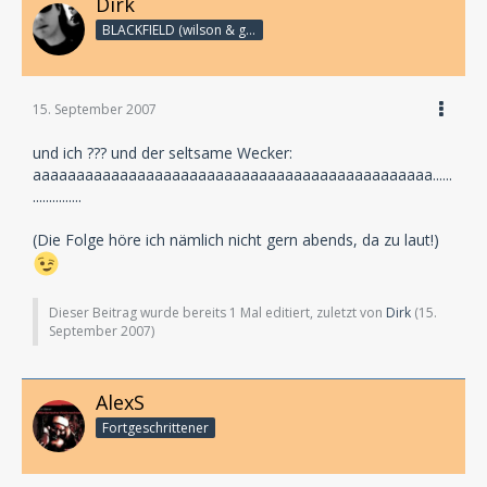
Dirk
BLACKFIELD (wilson & geffen)
15. September 2007
und ich ??? und der seltsame Wecker:
aaaaaaaaaaaaaaaaaaaaaaaaaaaaaaaaaaaaaaaaaaaaaa......
...............
(Die Folge höre ich nämlich nicht gern abends, da zu laut!)
Dieser Beitrag wurde bereits 1 Mal editiert, zuletzt von
Dirk
(
15.
September 2007
)
AlexS
Fortgeschrittener