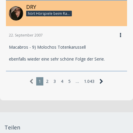
DRY
hört Hörspiele beim Rasenmähen
22. September 2007
Macabros - 9) Molochos Totenkarussell
ebenfalls wieder eine sehr schöne Folge der Serie.
1
2
3
4
5
…
1.043
Teilen