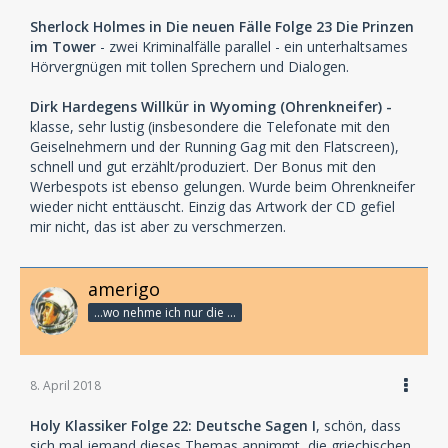
Sherlock Holmes in Die neuen Fälle Folge 23 Die Prinzen
im Tower
- zwei Kriminalfälle parallel - ein unterhaltsames
Hörvergnügen mit tollen Sprechern und Dialogen.
Dirk Hardegens Willkür in Wyoming (Ohrenkneifer) -
klasse, sehr lustig (insbesondere die Telefonate mit den
Geiselnehmern und der Running Gag mit den Flatscreen),
schnell und gut erzählt/produziert. Der Bonus mit den
Werbespots ist ebenso gelungen. Wurde beim Ohrenkneifer
wieder nicht enttäuscht. Einzig das Artwork der CD gefiel
mir nicht, das ist aber zu verschmerzen.
amerigo
...wo nehme ich nur die Zeit her, so vieles nicht zu hören?
8. April 2018
Holy Klassiker Folge 22: Deutsche Sagen I
, schön, dass
sich mal jemand dieses Themas annimmt, die griechischen