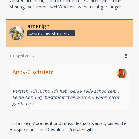
Versteh
’
ich nicht
,
ich hab
’
beide Teile schon seit... keine
Ahnung
,
bestimmt zwei Wochen
,
wenn nicht gar länger.
amerigo
...wo nehme ich nur die Zeit her, so vieles nicht zu hören?
10. April 2018
Andy-C schrieb:
Versteh
’
ich nicht
,
ich hab
’
beide Teile schon seit...
keine Ahnung
,
bestimmt zwei Wochen
,
wenn nicht
gar länger.
Ich bin kein Abonnent und muss deshalb warten, bis es die
Hörspiele auf den Download-Portalen gibt.