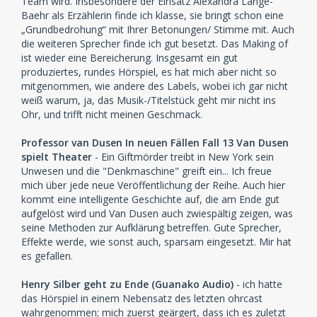
Team wird. Insbesondere der Einsatz Alexandra Lange-
Baehr als Erzählerin finde ich klasse, sie bringt schon eine
„Grundbedrohung“ mit Ihrer Betonungen/ Stimme mit. Auch
die weiteren Sprecher finde ich gut besetzt. Das Making of
ist wieder eine Bereicherung. Insgesamt ein gut
produziertes, rundes Hörspiel, es hat mich aber nicht so
mitgenommen, wie andere des Labels, wobei ich gar nicht
weiß warum, ja, das Musik-/Titelstück geht mir nicht ins
Ohr, und trifft nicht meinen Geschmack.
Professor van Dusen In neuen Fällen Fall 13 Van Dusen
spielt Theater
- Ein Giftmörder treibt in New York sein
Unwesen und die "Denkmaschine" greift ein... Ich freue
mich über jede neue Veröffentlichung der Reihe. Auch hier
kommt eine intelligente Geschichte auf, die am Ende gut
aufgelöst wird und Van Dusen auch zwiespältig zeigen, was
seine Methoden zur Aufklärung betreffen. Gute Sprecher,
Effekte werde, wie sonst auch, sparsam eingesetzt. Mir hat
es gefallen.
Henry Silber geht zu Ende (Guanako Audio)
- ich hatte
das Hörspiel in einem Nebensatz des letzten ohrcast
wahrgenommen; mich zuerst geärgert, dass ich es zuletzt