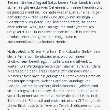
Toten
- Ein Anschlag auf Sallys Leben. Peter Lundt ist sich
sicher, es gibt ein dunkles Geheimnis um seine Freundin und
beginnt zu ermitteln... Ich hatte wieder Lust auf eine Folge -
der leider zu kurzen Reihe - und griff „blind“ ins Regal -
Geschichten um Peter Lund sind eher einfach, sie haben
aber sehr viel Witz, gute Dialoge und sind sympathisch
umgesetzt. Die Hauptsprecher höre ich auch in anderen
Produktionen sehr gerne. Zur Folge, kann ich
zusammenfassend schreiben: Herrlich!
Hydrophobia (Ohrenkneifer)
- Die Klabauter GmbH, eine
kleine Firma von Berufstauchern, wird von einem
Großkonzern beauftragt, ihr Unterwasserkraftwerk zu
warten. Die Wartungsarbeiten der Taucher laufen auf dem
Meeresgrund der Tiefsee überhaupt nicht nach Plan...
Meiner Ansicht nach ein gelungenes Remake des Hörspiels
des hörspielprojekts, welches auf der Grundlage von
Bastian Lembrecht verbleit; Ähnlichkeiten zu „Abyss“ sind
sicherlich gewollt. Die Story, die erst die Hauptcharaktere
vorstellt, nimmt von Meter zu Meter die das U-Boot in die
Tiefe taucht, Fahrt auf und endet mit einem Cliffhanger, der
ahnen lässt, dass es im zweiten Teil noch düsterer um das