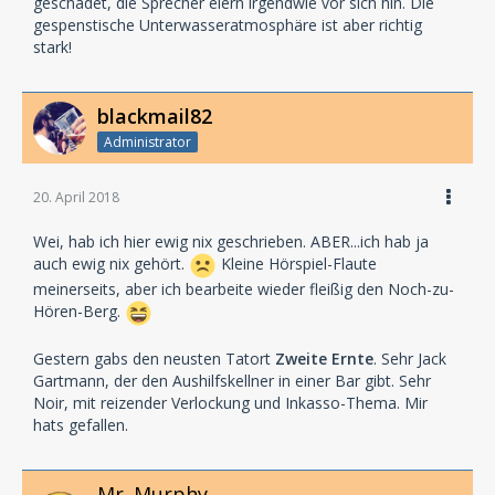
geschadet, die Sprecher eiern irgendwie vor sich hin. Die
gespenstische Unterwasseratmosphäre ist aber richtig
stark!
blackmail82
Administrator
20. April 2018
Wei, hab ich hier ewig nix geschrieben. ABER...ich hab ja
auch ewig nix gehört.
Kleine Hörspiel-Flaute
meinerseits, aber ich bearbeite wieder fleißig den Noch-zu-
Hören-Berg.
Gestern gabs den neusten Tatort
Zweite Ernte
. Sehr Jack
Gartmann, der den Aushilfskellner in einer Bar gibt. Sehr
Noir, mit reizender Verlockung und Inkasso-Thema. Mir
hats gefallen.
Mr. Murphy