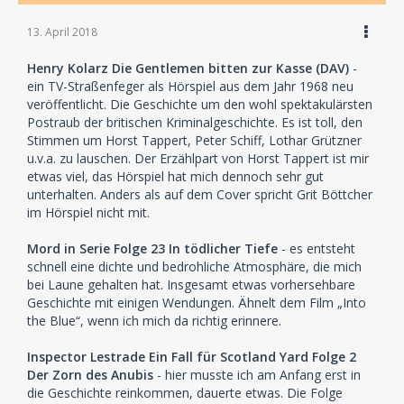
13. April 2018
Henry Kolarz Die Gentlemen bitten zur Kasse (DAV)
-
ein TV-Straßenfeger als Hörspiel aus dem Jahr 1968 neu
veröffentlicht. Die Geschichte um den wohl spektakulärsten
Postraub der britischen Kriminalgeschichte. Es ist toll, den
Stimmen um Horst Tappert, Peter Schiff, Lothar Grützner
u.v.a. zu lauschen. Der Erzählpart von Horst Tappert ist mir
etwas viel, das Hörspiel hat mich dennoch sehr gut
unterhalten. Anders als auf dem Cover spricht Grit Böttcher
im Hörspiel nicht mit.
Mord in Serie Folge 23 In tödlicher Tiefe
- es entsteht
schnell eine dichte und bedrohliche Atmosphäre, die mich
bei Laune gehalten hat. Insgesamt etwas vorhersehbare
Geschichte mit einigen Wendungen. Ähnelt dem Film „Into
the Blue“, wenn ich mich da richtig erinnere.
Inspector Lestrade Ein Fall für Scotland Yard Folge 2
Der Zorn des Anubis
- hier musste ich am Anfang erst in
die Geschichte reinkommen, dauerte etwas. Die Folge