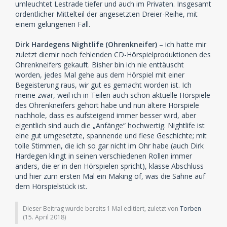
umleuchtet Lestrade tiefer und auch im Privaten. Insgesamt
ordentlicher Mittelteil der angesetzten Dreier-Reihe, mit
einem gelungenen Fall.
Dirk Hardegens Nightlife (Ohrenkneifer)
– ich hatte mir
zuletzt diemir noch fehlenden CD-Hörspielproduktionen des
Ohrenkneifers gekauft. Bisher bin ich nie enttäuscht
worden, jedes Mal gehe aus dem Hörspiel mit einer
Begeisterung raus, wir gut es gemacht worden ist. Ich
meine zwar, weil ich in Teilen auch schon aktuelle Hörspiele
des Ohrenkneifers gehört habe und nun ältere Hörspiele
nachhole, dass es aufsteigend immer besser wird, aber
eigentlich sind auch die „Anfänge“ hochwertig. Nightlife ist
eine gut umgesetzte, spannende und fiese Geschichte; mit
tolle Stimmen, die ich so gar nicht im Ohr habe (auch Dirk
Hardegen klingt in seinen verschiedenen Rollen immer
anders, die er in den Hörspielen spricht), klasse Abschluss
und hier zum ersten Mal ein Making of, was die Sahne auf
dem Hörspielstück ist.
Dieser Beitrag wurde bereits 1 Mal editiert, zuletzt von
Torben
(
15. April 2018
)