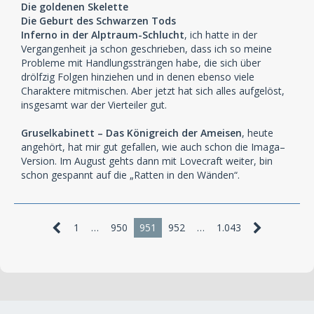
Die goldenen Skelette
Die Geburt des Schwarzen Tods
Inferno in der Alptraum-Schlucht
, ich hatte in der
Vergangenheit ja schon geschrieben, dass ich so meine
Probleme mit Handlungssträngen habe, die sich über
drölfzig Folgen hinziehen und in denen ebenso viele
Charaktere mitmischen. Aber jetzt hat sich alles aufgelöst,
insgesamt war der Vierteiler gut.
Gruselkabinett – Das Königreich der Ameisen
, heute
angehört, hat mir gut gefallen, wie auch schon die Imaga–
Version. Im August gehts dann mit Lovecraft weiter, bin
schon gespannt auf die „Ratten in den Wänden“.
1
…
950
951
952
…
1.043