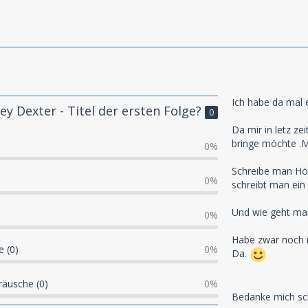
Ich habe da mal 
frey Dexter - Titel der ersten Folge?
0
Da mir in letz ze
bringe möchte .Ma
0%
Schreibe man Hör
0%
schreibt man ein
Und wie geht ma
0%
Habe zwar noch n
 (0)
0%
Da.
äusche (0)
0%
Bedanke mich sch