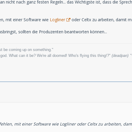
an nicht nach ganz festen Regeln... das Wichtigste ist, dass die Spre
en, mit einer Software wie
Logliner
oder Celtx zu arbeiten, damit m
usbringst, sollten die Produzenten beantworten können...
ust be coming up on something."
od. What can it be? We're all doomed! Who's flying this thing!?"
(deadpan)
"
ehlen, mit einer Software wie Logliner oder Celtx zu arbeiten, da