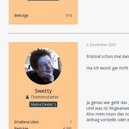
Beiträge
516
2. Dezember 2007
Erstmal schon mal da
Hui ich wusst gar nich
Swetty
Themenstarter
Ja genau wie geht das
Mama Dexter :)
Und was ist Regieanwei
Also mein muss dan so
anfnag vorstelln oder e
Erhaltene Likes
1
Beiträge
6.391