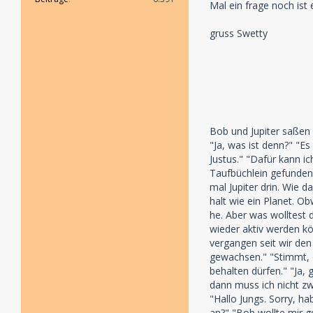
Mal ein frage noch ist 
gruss Swetty
Bob und Jupiter saßen 
"Ja, was ist denn?" "Es
Justus." "Dafür kann ic
Taufbüchlein gefunden 
mal Jupiter drin. Wie d
halt wie ein Planet. Ob
he. Aber was wolltest d
wieder aktiv werden kön
vergangen seit wir den 
gewachsen." "Stimmt, d
behalten dürfen." "Ja,
dann muss ich nicht zw
"Hallo Jungs. Sorry, h
an?" "Bob wollte mir g