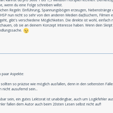
e, wenn du eine Folge schreiben willst.
üblichen Regeln: Einführung, Spannungsbögen erzeugen, Nebenstränge ei
 HSP nun nicht so sehr von den anderen Medien da(Büchern, Filmen et
eht, gibt's verschiedene Möglichkeiten. Die direkte ist wohl, einfac
auen, ob sie an deinem Konzept Interesse haben. Wenn dein Skript da
andlungssache.
n paar Aspekte:
llten so präzise wie möglich ausfallen, denn in den seltensten Fällen 
nicht ausufernd sein...
esbar sein, ein gutes Lektorat ist unabdingbar, auch um Logikfehler a
er fallen dem Autor auch beim 20sten Lesen selbst nicht auf!