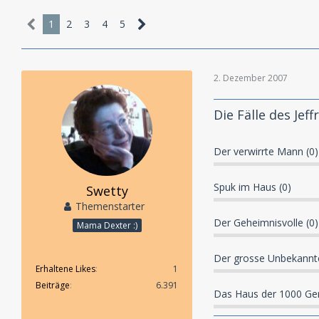
1
2
3
4
5
2. Dezember 2007
Die Fälle des Jef
Der verwirrte Mann (0)
Spuk im Haus (0)
Swetty
Themenstarter
Der Geheimnisvolle (0)
Mama Dexter :)
Der grosse Unbekannte
Erhaltene Likes
1
Beiträge
6.391
Das Haus der 1000 Ger