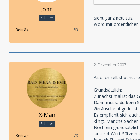
John
Sieht ganz nett aus.
Schüler
Word mit ordentlichen 
Beiträge
83
2. Dezember 2007
Also ich selbst benutze
Grundsätzlich:
Zunächst mal ist das G
Dann musst du beim Sch
Geräusche abgedeckt is
X-Man
Es empfiehlt sich auch
klingt. Manche Sachen 
Schüler
Noch ein grundsätzlich
lauter 4-Wort-Sätze ma
Beiträge
73
Je nach Stil und Schre