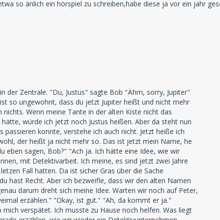
etwa so änlich ein hörspiel zu schreiben,habe diese ja vor ein jahr ges
in der Zentrale. "Du, Justus" sagte Bob "Ähm, sorry, Jupiter"
 ist so ungewohnt, dass du jetzt Jupiter heißt und nicht mehr
h nichts. Wenn meine Tante in der alten Kiste nicht das
hätte, würde ich jetzt noch Justus heißen. Aber da steht nun
as passieren konnte, verstehe ich auch nicht. Jetzt heiße ich
wohl, der heißt ja nicht mehr so. Das ist jetzt mein Name, he
u eben sagen, Bob?" "Ach ja. Ich hätte eine Idee, wie wir
nen, mit Detektivarbeit. Ich meine, es sind jetzt zwei Jahre
letzen Fall hatten. Da ist sicher Gras über die Sache
u hast Recht. Aber ich bezweifle, dass wir den alten Namen
 genau darum dreht sich meine Idee. Warten wir noch auf Peter,
eimal erzählen." "Okay, ist gut." "Ah, da kommt er ja."
ab mich verspätet. Ich musste zu Hause noch helfen. Was liegt
erade erzählen, wie wir wieder ein Detektivunternehmen