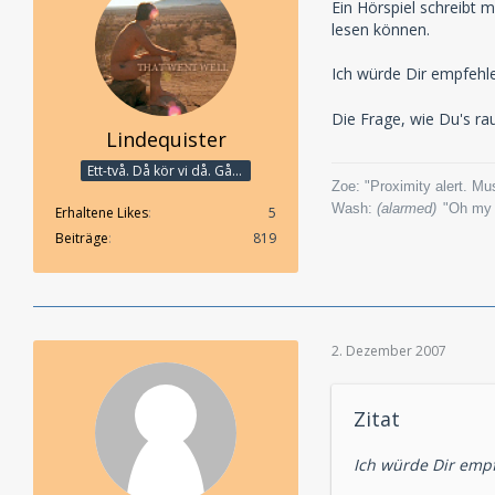
Ein Hörspiel schreibt m
lesen können.
Ich würde Dir empfehl
Die Frage, wie Du's ra
Lindequister
Ett-två. Då kör vi då. Går bandet?
Zoe: "Proximity alert. M
Wash:
(alarmed)
"Oh my g
Erhaltene Likes
5
Beiträge
819
2. Dezember 2007
Zitat
Ich würde Dir empf