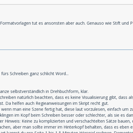
Formatvorlagen tut es ansonsten aber auch. Genauso wie Stift und P
 fürs Schreiben ganz schlicht Word...
anze selbstverständlich in Drehbuchform, klar.
reiben natürlich beachten, dass es keine Visualisierung gibt, dass al
t. Da helfen auch Regieanweisungen im Skript recht gut.
, wenn man eine Szene fertig hat, diese laut vorzulesen, einfach um z
klingen im Kopf beim Schreiben besser oder schlechter, als sie es dann
er Hinweis: Keine zu komplizierten und verschachtelten Sätze bauen
chen, aber man sollte immer im Hinterkopf behalten, dass es eben e
ibart kannst du pro Seite 1 bis 1,5 Minuten Hörspiel rechnen. Dement