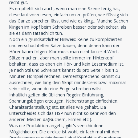
recht gut.
Es empfiehlt sich auch, wenn man eine Szene fertig hat,
diese laut vorzulesen, einfach um zu prüfen, wie flüssig sich
das Ganze sprechen lässt und wie es klingt. Manche Sachen
klingen im Kopf beim Schreiben besser oder schlechter, als
sie es dann tatsächlich tun.
Noch ein grundsätzlicher Hinweis: Keine zu komplizierten
und verschachtelten Sätze bauen, denn denen kann der
Hörer kaum folgen. Klar muss man nicht lauter 4-Wort-
Sätze machen, aber man sollte immer im Hinterkopf
behalten, dass es eben ein Hör- und kein Lesemedium ist.
Je nach Stil und Schreibart kannst du pro Seite 1 bis 1,5
Minuten Hörspiel rechnen. Dementsprechend kannst du
ausrechnen, wie lang dein Skript mindestens bzw. maximal
sein sollte, wenn du eine Folge schreiben willst.
Inhaltlich gelten die üblichen Regeln: Einführung,
Spannungsbögen erzeugen, Nebenstränge einflechten,
Charakterdarstellung etc. ist alles wie gehabt. Da
unterscheidet sich das HSP nun nicht so sehr von den
anderen Medien da(Büchern, Filmen etc.).
Was die Produktion angeht, gibt's verschiedene
Möglichkeiten. Die direkte ist wohl, einfach mal mit den
Produzenten verschiedener Label Kontakt aufzunehmen