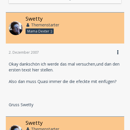
durch Absätze voneinander getrennt werden...
Es ist also kein fließender Text, sondern die wörtliche
Swetty
Rede steht alleine da, ohne Satzbausteine wie "Jupiter
Themenstarter
sagte" oder "Bob ergänzte"...
Mama Dexter :)
Quasi so:
Jupiter:
2. Dezember 2007
Das Wetter geht mir auf den Keks!
Okay dankschön ich werde das mal versuchen,und dan den
Bob:
ersten texst hier stellen.
Mir auch.
Also dan muss Quasi immer die die efeckte mit einfügen?
Regieanweisungen sind Bemerkungen, die du an den
jeweiligen Stellen einfügst, um dem Regisseur und
den Sprechern zu sagen, was da passieren soll.
Gruss Swetty
Quasi so:
Swetty
Regieanweisung - prasselnder Regen
Themenstarter