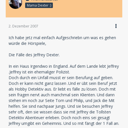
Mama Dexter :)
Jupiter:
Das Wetter geht mir auf den Keks!
Bob:
2. Dezember 2007
Mir auch.
Ich habe jetz mal einfach Aufgeschriebn um was es gehen
würde die Hörspiele,
Damit vermeidest du Dialoge wie:
Die Fälle des Jeffrey Dexter.
Jupiter:
Mann, regnet das heute wieder!
In ein Haus Irgendwo in England. Auf dem Lande lebt Jeffrey
.Jeffrey ist ein ehemaliger Polizist.
Doch durch ein Unfall musst er sein Berufung auf geben.
Das hört man dann einfach...
Doch er kann nicht ganz lassen .Und er übt sein Beruf jetzt
als Hobby Detektiv aus. Er liebt es fälle zu lösen. Doch mit
sein fragen nervt auch manchmal sein Klienten. Und dann
stehen im noch zur Seite Tom und Philip, und Jack die Mit
helfen. Sie sind nachpaar Jungs. Und sie besuchen Jeffrey
sehr oft, den sie wissen dass sie mit Jeffrey die Tollsten
Detektiv Abenteuer erleben. Doch noch eins sei gesagt
Jeffrey umgibt ein Geheimnis. Und so mit fängt der 1 Fall an.