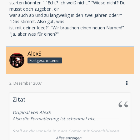
starten könnten." "Echt? Ich weiß nicht." "Wieso nicht? Du
musst doch zugeben, dir
war auch ab und zu langweilig in den zwei Jahren oder?"
"Das stimmt. Also gut, was
ist mit deiner Idee?" "Wir brauchen einen neuen Namen!"
"Ja, aber was für einen?"
AlexS
Fortgeschrittener
2. Dezember 2007
Zitat
Original von AlexS
Also die Formatierung ist schonmal nix...
Stell es dir vor wie in nem Comic mit Sprechblasen.
Nur müssen im Hörspielscript die jeweiligen Texte
Alles anzeigen