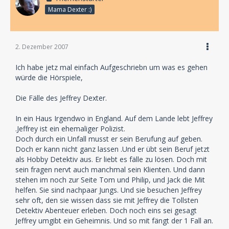
Mama Dexter :)
Jupiter:
Das Wetter geht mir auf den Keks!
Bob:
2. Dezember 2007
Mir auch.
Ich habe jetz mal einfach Aufgeschriebn um was es gehen
würde die Hörspiele,
Damit vermeidest du Dialoge wie:
Die Fälle des Jeffrey Dexter.
Jupiter:
Mann, regnet das heute wieder!
In ein Haus Irgendwo in England. Auf dem Lande lebt Jeffrey
.Jeffrey ist ein ehemaliger Polizist.
Doch durch ein Unfall musst er sein Berufung auf geben.
Das hört man dann einfach...
Doch er kann nicht ganz lassen .Und er übt sein Beruf jetzt
als Hobby Detektiv aus. Er liebt es fälle zu lösen. Doch mit
sein fragen nervt auch manchmal sein Klienten. Und dann
stehen im noch zur Seite Tom und Philip, und Jack die Mit
helfen. Sie sind nachpaar Jungs. Und sie besuchen Jeffrey
sehr oft, den sie wissen dass sie mit Jeffrey die Tollsten
Detektiv Abenteuer erleben. Doch noch eins sei gesagt
Jeffrey umgibt ein Geheimnis. Und so mit fängt der 1 Fall an.