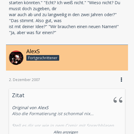
starten könnten." "Echt? Ich weiß nicht." "Wieso nicht? Du
musst doch zugeben, dir
war auch ab und zu langweilig in den zwei Jahren oder?"
"Das stimmt. Also gut, was
ist mit deiner Idee?" "Wir brauchen einen neuen Namen!"
"Ja, aber was für einen?"
AlexS
Fortgeschrittener
2. Dezember 2007
Zitat
Original von AlexS
Also die Formatierung ist schonmal nix...
Stell es dir vor wie in nem Comic mit Sprechblasen.
Nur müssen im Hörspielscript die jeweiligen Texte
Alles anzeigen