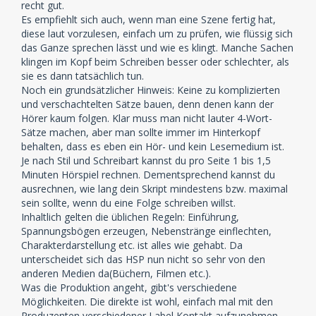
recht gut.
Es empfiehlt sich auch, wenn man eine Szene fertig hat,
diese laut vorzulesen, einfach um zu prüfen, wie flüssig sich
das Ganze sprechen lässt und wie es klingt. Manche Sachen
klingen im Kopf beim Schreiben besser oder schlechter, als
sie es dann tatsächlich tun.
Noch ein grundsätzlicher Hinweis: Keine zu komplizierten
und verschachtelten Sätze bauen, denn denen kann der
Hörer kaum folgen. Klar muss man nicht lauter 4-Wort-
Sätze machen, aber man sollte immer im Hinterkopf
behalten, dass es eben ein Hör- und kein Lesemedium ist.
Je nach Stil und Schreibart kannst du pro Seite 1 bis 1,5
Minuten Hörspiel rechnen. Dementsprechend kannst du
ausrechnen, wie lang dein Skript mindestens bzw. maximal
sein sollte, wenn du eine Folge schreiben willst.
Inhaltlich gelten die üblichen Regeln: Einführung,
Spannungsbögen erzeugen, Nebenstränge einflechten,
Charakterdarstellung etc. ist alles wie gehabt. Da
unterscheidet sich das HSP nun nicht so sehr von den
anderen Medien da(Büchern, Filmen etc.).
Was die Produktion angeht, gibt's verschiedene
Möglichkeiten. Die direkte ist wohl, einfach mal mit den
Produzenten verschiedener Label Kontakt aufzunehmen