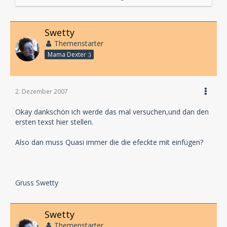
durch Absätze voneinander getrennt werden...
Es ist also kein fließender Text, sondern die wörtliche
Swetty
Rede steht alleine da, ohne Satzbausteine wie "Jupiter
Themenstarter
sagte" oder "Bob ergänzte"...
Mama Dexter :)
Quasi so:
Jupiter:
2. Dezember 2007
Das Wetter geht mir auf den Keks!
Okay dankschön ich werde das mal versuchen,und dan den
Bob:
ersten texst hier stellen.
Mir auch.
Also dan muss Quasi immer die die efeckte mit einfügen?
Regieanweisungen sind Bemerkungen, die du an den
jeweiligen Stellen einfügst, um dem Regisseur und
den Sprechern zu sagen, was da passieren soll.
Gruss Swetty
Quasi so:
Swetty
Regieanweisung - prasselnder Regen
Themenstarter