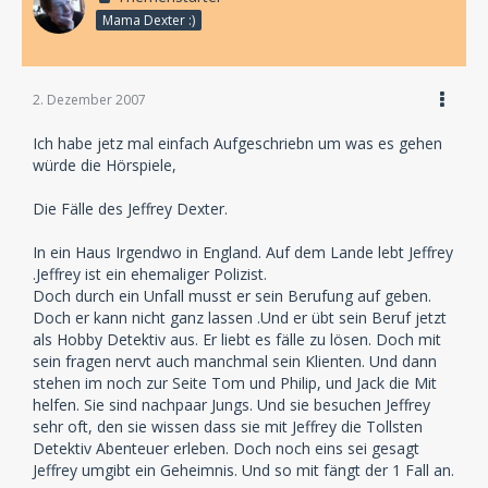
Mama Dexter :)
Jupiter:
Das Wetter geht mir auf den Keks!
Bob:
2. Dezember 2007
Mir auch.
Ich habe jetz mal einfach Aufgeschriebn um was es gehen
würde die Hörspiele,
Damit vermeidest du Dialoge wie:
Die Fälle des Jeffrey Dexter.
Jupiter:
Mann, regnet das heute wieder!
In ein Haus Irgendwo in England. Auf dem Lande lebt Jeffrey
.Jeffrey ist ein ehemaliger Polizist.
Doch durch ein Unfall musst er sein Berufung auf geben.
Das hört man dann einfach...
Doch er kann nicht ganz lassen .Und er übt sein Beruf jetzt
als Hobby Detektiv aus. Er liebt es fälle zu lösen. Doch mit
sein fragen nervt auch manchmal sein Klienten. Und dann
stehen im noch zur Seite Tom und Philip, und Jack die Mit
helfen. Sie sind nachpaar Jungs. Und sie besuchen Jeffrey
sehr oft, den sie wissen dass sie mit Jeffrey die Tollsten
Detektiv Abenteuer erleben. Doch noch eins sei gesagt
Jeffrey umgibt ein Geheimnis. Und so mit fängt der 1 Fall an.