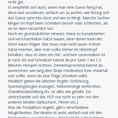
recht gut.
Es empfiehlt sich auch, wenn man eine Szene fertig hat,
diese laut vorzulesen, einfach um zu prüfen, wie flüssig sich
das Ganze sprechen lässt und wie es klingt. Manche Sachen
klingen im Kopf beim Schreiben besser oder schlechter, als
sie es dann tatsächlich tun.
Noch ein grundsätzlicher Hinweis: Keine zu komplizierten
und verschachtelten Sätze bauen, denn denen kann der
Hörer kaum folgen. Klar muss man nicht lauter 4-Wort-
Sätze machen, aber man sollte immer im Hinterkopf
behalten, dass es eben ein Hör- und kein Lesemedium ist.
Je nach Stil und Schreibart kannst du pro Seite 1 bis 1,5
Minuten Hörspiel rechnen. Dementsprechend kannst du
ausrechnen, wie lang dein Skript mindestens bzw. maximal
sein sollte, wenn du eine Folge schreiben willst.
Inhaltlich gelten die üblichen Regeln: Einführung,
Spannungsbögen erzeugen, Nebenstränge einflechten,
Charakterdarstellung etc. ist alles wie gehabt. Da
unterscheidet sich das HSP nun nicht so sehr von den
anderen Medien da(Büchern, Filmen etc.).
Was die Produktion angeht, gibt's verschiedene
Möglichkeiten. Die direkte ist wohl, einfach mal mit den
Produzenten verschiedener Label Kontakt aufzunehmen