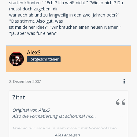
starten könnten." "Echt? Ich weiß nicht." "Wieso nicht? Du
musst doch zugeben, dir
war auch ab und zu langweilig in den zwei Jahren oder?"
"Das stimmt. Also gut, was
ist mit deiner Idee?" "Wir brauchen einen neuen Namen!"
"Ja, aber was für einen?"
AlexS
Fortgeschrittener
2. Dezember 2007
Zitat
Original von AlexS
Also die Formatierung ist schonmal nix...
Stell es dir vor wie in nem Comic mit Sprechblasen.
Nur müssen im Hörspielscript die jeweiligen Texte
Alles anzeigen