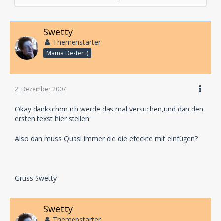
durch Absätze voneinander getrennt werden...
Es ist also kein fließender Text, sondern die wörtliche
Swetty
Rede steht alleine da, ohne Satzbausteine wie "Jupiter
Themenstarter
sagte" oder "Bob ergänzte"...
Mama Dexter :)
Quasi so:
Jupiter:
2. Dezember 2007
Das Wetter geht mir auf den Keks!
Okay dankschön ich werde das mal versuchen,und dan den
Bob:
ersten texst hier stellen.
Mir auch.
Also dan muss Quasi immer die die efeckte mit einfügen?
Regieanweisungen sind Bemerkungen, die du an den
jeweiligen Stellen einfügst, um dem Regisseur und
den Sprechern zu sagen, was da passieren soll.
Gruss Swetty
Quasi so:
Swetty
Regieanweisung - prasselnder Regen
Themenstarter