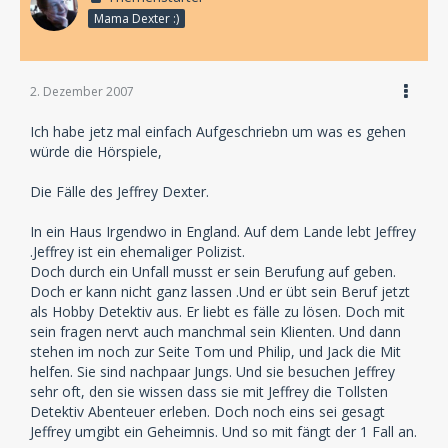
Mama Dexter :)
Jupiter:
Das Wetter geht mir auf den Keks!
Bob:
2. Dezember 2007
Mir auch.
Ich habe jetz mal einfach Aufgeschriebn um was es gehen
würde die Hörspiele,
Damit vermeidest du Dialoge wie:
Die Fälle des Jeffrey Dexter.
Jupiter:
Mann, regnet das heute wieder!
In ein Haus Irgendwo in England. Auf dem Lande lebt Jeffrey
.Jeffrey ist ein ehemaliger Polizist.
Doch durch ein Unfall musst er sein Berufung auf geben.
Das hört man dann einfach...
Doch er kann nicht ganz lassen .Und er übt sein Beruf jetzt
als Hobby Detektiv aus. Er liebt es fälle zu lösen. Doch mit
sein fragen nervt auch manchmal sein Klienten. Und dann
stehen im noch zur Seite Tom und Philip, und Jack die Mit
helfen. Sie sind nachpaar Jungs. Und sie besuchen Jeffrey
sehr oft, den sie wissen dass sie mit Jeffrey die Tollsten
Detektiv Abenteuer erleben. Doch noch eins sei gesagt
Jeffrey umgibt ein Geheimnis. Und so mit fängt der 1 Fall an.