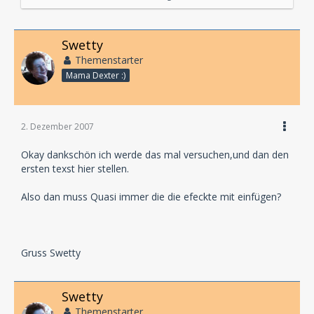
durch Absätze voneinander getrennt werden...
Es ist also kein fließender Text, sondern die wörtliche
Swetty
Rede steht alleine da, ohne Satzbausteine wie "Jupiter
Themenstarter
sagte" oder "Bob ergänzte"...
Mama Dexter :)
Quasi so:
Jupiter:
2. Dezember 2007
Das Wetter geht mir auf den Keks!
Okay dankschön ich werde das mal versuchen,und dan den
Bob:
ersten texst hier stellen.
Mir auch.
Also dan muss Quasi immer die die efeckte mit einfügen?
Regieanweisungen sind Bemerkungen, die du an den
jeweiligen Stellen einfügst, um dem Regisseur und
den Sprechern zu sagen, was da passieren soll.
Gruss Swetty
Quasi so:
Swetty
Regieanweisung - prasselnder Regen
Themenstarter