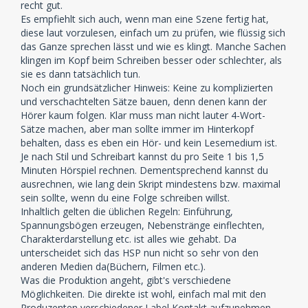
recht gut.
Es empfiehlt sich auch, wenn man eine Szene fertig hat,
diese laut vorzulesen, einfach um zu prüfen, wie flüssig sich
das Ganze sprechen lässt und wie es klingt. Manche Sachen
klingen im Kopf beim Schreiben besser oder schlechter, als
sie es dann tatsächlich tun.
Noch ein grundsätzlicher Hinweis: Keine zu komplizierten
und verschachtelten Sätze bauen, denn denen kann der
Hörer kaum folgen. Klar muss man nicht lauter 4-Wort-
Sätze machen, aber man sollte immer im Hinterkopf
behalten, dass es eben ein Hör- und kein Lesemedium ist.
Je nach Stil und Schreibart kannst du pro Seite 1 bis 1,5
Minuten Hörspiel rechnen. Dementsprechend kannst du
ausrechnen, wie lang dein Skript mindestens bzw. maximal
sein sollte, wenn du eine Folge schreiben willst.
Inhaltlich gelten die üblichen Regeln: Einführung,
Spannungsbögen erzeugen, Nebenstränge einflechten,
Charakterdarstellung etc. ist alles wie gehabt. Da
unterscheidet sich das HSP nun nicht so sehr von den
anderen Medien da(Büchern, Filmen etc.).
Was die Produktion angeht, gibt's verschiedene
Möglichkeiten. Die direkte ist wohl, einfach mal mit den
Produzenten verschiedener Label Kontakt aufzunehmen