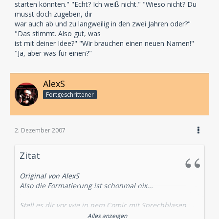
starten könnten." "Echt? Ich weiß nicht." "Wieso nicht? Du
musst doch zugeben, dir
war auch ab und zu langweilig in den zwei Jahren oder?"
"Das stimmt. Also gut, was
ist mit deiner Idee?" "Wir brauchen einen neuen Namen!"
"Ja, aber was für einen?"
AlexS
Fortgeschrittener
2. Dezember 2007
Zitat
Original von AlexS
Also die Formatierung ist schonmal nix...
Stell es dir vor wie in nem Comic mit Sprechblasen.
Nur müssen im Hörspielscript die jeweiligen Texte
Alles anzeigen