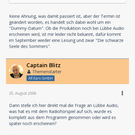
www.nsf/htmls/Buchseite_audio?
Open&dc=2&ds2=Buecher-
Einzeldokument&external=d!C1256E550034A541,i!64C
Keine Ahnung, was damit passiert ist, aber der Termin ist
05D178CA45472C125737500649E31&mnn=navaudio]...
geändert worden, es handelt sich dabei wohl um ein
verliert die Geduld[/URL]
"Dummy-Datum". Ob die Produktion noch bei Lübbe Audio
erscheinen wird, ist mir leider nicht bekannt, dafür kommt
Der SWR hat dieses Hörspiel produziert und nach ein
im September wieder eine Lesung und zwar "Die schwarze
paar Lesungen mischt der eigenwillige Commissario
Seele des Sommers".
die Unterwelt wieder in Hörspielform auf.
Am 15.07.2008 ist es dann endlich soweit.
Captain Blitz
Themenstarter
All Ears GmbH
25. August 2008
Dann stelle ich hier direkt mal die Frage an Lübbe Audio,
was hat es mit dem Radiohörspiel auf sich, wurde es
komplett aus dem Programm genommen oder wird es
später noch erscheinen?