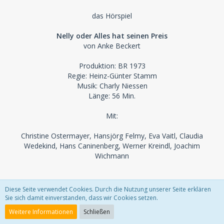
das Hörspiel
Nelly oder Alles hat seinen Preis
von Anke Beckert
Produktion: BR 1973
Regie: Heinz-Günter Stamm
Musik: Charly Niessen
Länge: 56 Min.
Mit:
Christine Ostermayer, Hansjörg Felmy, Eva Vaitl, Claudia
Wedekind, Hans Caninenberg, Werner Kreindl, Joachim
Wichmann
Nelly Painter, 40 Jahre alt und völlig unselbständig, wird von
Diese Seite verwendet Cookies. Durch die Nutzung unserer Seite erklären
ihrer dominanten und schwerreichen Mutter Norma
Sie sich damit einverstanden, dass wir Cookies setzen.
drangsaliert und herumkommandiert. Bis die kränkelnde
Weitere Informationen
Schließen
alte Frau überraschend dem Wunsch ihrer Tochter nachgibt