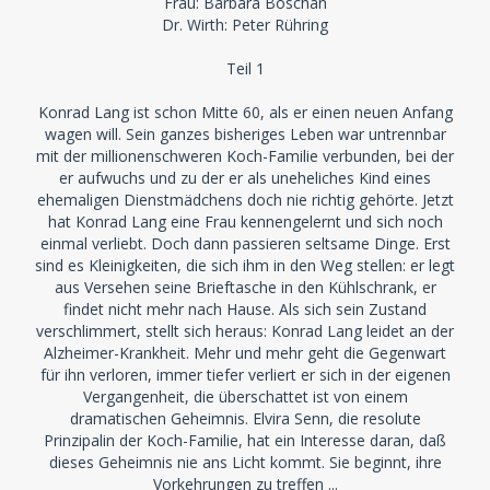
Frau: Barbara Boschan
Dr. Wirth: Peter Rühring
Teil 1
Konrad Lang ist schon Mitte 60, als er einen neuen Anfang
wagen will. Sein ganzes bisheriges Leben war untrennbar
mit der millionenschweren Koch-Familie verbunden, bei der
er aufwuchs und zu der er als uneheliches Kind eines
ehemaligen Dienstmädchens doch nie richtig gehörte. Jetzt
hat Konrad Lang eine Frau kennengelernt und sich noch
einmal verliebt. Doch dann passieren seltsame Dinge. Erst
sind es Kleinigkeiten, die sich ihm in den Weg stellen: er legt
aus Versehen seine Brieftasche in den Kühlschrank, er
findet nicht mehr nach Hause. Als sich sein Zustand
verschlimmert, stellt sich heraus: Konrad Lang leidet an der
Alzheimer-Krankheit. Mehr und mehr geht die Gegenwart
für ihn verloren, immer tiefer verliert er sich in der eigenen
Vergangenheit, die überschattet ist von einem
dramatischen Geheimnis. Elvira Senn, die resolute
Prinzipalin der Koch-Familie, hat ein Interesse daran, daß
dieses Geheimnis nie ans Licht kommt. Sie beginnt, ihre
Vorkehrungen zu treffen ...