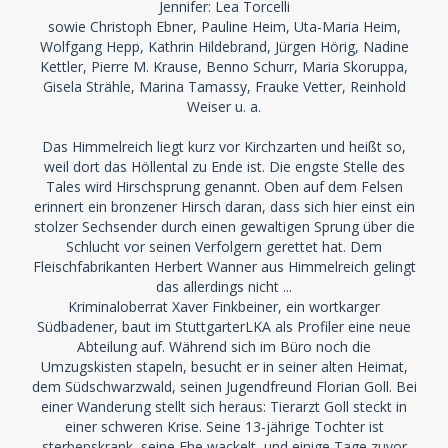
Jennifer: Lea Torcelli
sowie Christoph Ebner, Pauline Heim, Uta-Maria Heim,
Wolfgang Hepp, Kathrin Hildebrand, Jürgen Hörig, Nadine
Kettler, Pierre M. Krause, Benno Schurr, Maria Skoruppa,
Gisela Strähle, Marina Tamassy, Frauke Vetter, Reinhold
Weiser u. a.
Das Himmelreich liegt kurz vor Kirchzarten und heißt so,
weil dort das Höllental zu Ende ist. Die engste Stelle des
Tales wird Hirschsprung genannt. Oben auf dem Felsen
erinnert ein bronzener Hirsch daran, dass sich hier einst ein
stolzer Sechsender durch einen gewaltigen Sprung über die
Schlucht vor seinen Verfolgern gerettet hat. Dem
Fleischfabrikanten Herbert Wanner aus Himmelreich gelingt
das allerdings nicht ...
Kriminaloberrat Xaver Finkbeiner, ein wortkarger
Südbadener, baut im StuttgarterLKA als Profiler eine neue
Abteilung auf. Während sich im Büro noch die
Umzugskisten stapeln, besucht er in seiner alten Heimat,
dem Südschwarzwald, seinen Jugendfreund Florian Goll. Bei
einer Wanderung stellt sich heraus: Tierarzt Goll steckt in
einer schweren Krise. Seine 13-jährige Tochter ist
sterbenskrank, seine Ehe wackelt, und einige Tage zuvor