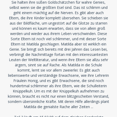
Sie halten ihre süßen Goldschätzchen für wahre Genies,
selbst wenn sie die größten Esel sind. Das ist schlimm und
geht einem mächtig auf die Nerven. Es gibt aber auch
Eltern, die ihre Kinder komplett übersehen. Sie schieben sie
aus der Bildfläche, um ungestört auf die Glotze zu starren
und können es kaum erwarten, dass sie von allein groß
werden und wieder aus ihrem Leben verschwinden. Diese
Sorte Eltern ist noch viel schlimmer, und mit dieser Sorte
Eltern ist Matilda geschlagen. Matilda aber ist wirklich ein
Genie. Sie bringt sich bereits mit drei Jahren das Lesen bei,
verbringt die Nachmittage fortan mit den interessantesten
Leuten der Weltliteratur, und wenn ihre Eltern sie allzu sehr
ärgern, sinnt sie auf Rache. Als Matilda in die Schule
kommt, lernt sie vor allem zweierlei: Es gibt auch
liebenswerte und verständige Erwachsene, wie ihre Lehrerin
Fräulein Honig, und es gibt Erwachsene, die sind noch
hundertmal schlimmer als ihre Eltern, wie die Schulleiterin
Knüppelkuh. Um es mit der Knüppelkuh aufnehmen zu
können, braucht es nicht nur einen blitzgescheiten Verstand,
sondern übersinnliche Kräfte. Mit deren Hilfe allerdings plant
Matilda die genialste Rache aller Zeiten ...