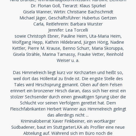
Dr. Florian Goll, Tierarzt: Klaus Spürkel
Gisela Wanner, Wirtin: Christiane Bachschmidt
Michael Jäger, Geschäftsführer: Hubertus Gertzen
Carla, Reitlehrerin: Barbara Wurster
Jennifer: Lea Torcelli
sowie Christoph Ebner, Pauline Heim, Uta-Maria Heim,
Wolfgang Hepp, Kathrin Hildebrand, Jürgen Hörig, Nadine
Kettler, Pierre M. Krause, Benno Schurr, Maria Skoruppa,
Gisela Strähle, Marina Tamassy, Frauke Vetter, Reinhold
Weiser u. a.
Das Himmelreich liegt kurz vor Kirchzarten und heißt so,
weil dort das Höllental zu Ende ist. Die engste Stelle des
Tales wird Hirschsprung genannt. Oben auf dem Felsen
erinnert ein bronzener Hirsch daran, dass sich hier einst ein
stolzer Sechsender durch einen gewaltigen Sprung über die
Schlucht vor seinen Verfolgern gerettet hat. Dem
Fleischfabrikanten Herbert Wanner aus Himmelreich gelingt
das allerdings nicht ...
Kriminaloberrat Xaver Finkbeiner, ein wortkarger
Südbadener, baut im StuttgarterLKA als Profiler eine neue
Abteilung auf. Während sich im Büro noch die