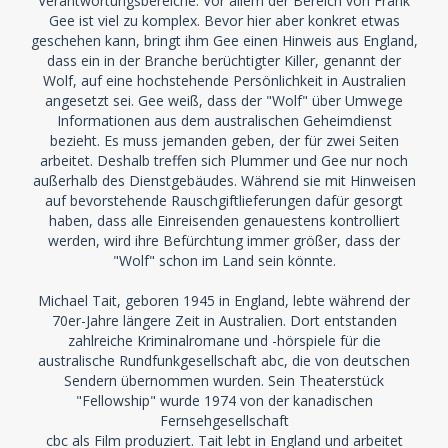
Verantwortungsbereiche. Vor allem der Bereich von Frank
Gee ist viel zu komplex. Bevor hier aber konkret etwas
geschehen kann, bringt ihm Gee einen Hinweis aus England,
dass ein in der Branche berüchtigter Killer, genannt der
Wolf, auf eine hochstehende Persönlichkeit in Australien
angesetzt sei. Gee weiß, dass der "Wolf" über Umwege
Informationen aus dem australischen Geheimdienst
bezieht. Es muss jemanden geben, der für zwei Seiten
arbeitet. Deshalb treffen sich Plummer und Gee nur noch
außerhalb des Dienstgebäudes. Während sie mit Hinweisen
auf bevorstehende Rauschgiftlieferungen dafür gesorgt
haben, dass alle Einreisenden genauestens kontrolliert
werden, wird ihre Befürchtung immer größer, dass der
"Wolf" schon im Land sein könnte.
Michael Tait, geboren 1945 in England, lebte während der
70er-Jahre längere Zeit in Australien. Dort entstanden
zahlreiche Kriminalromane und -hörspiele für die
australische Rundfunkgesellschaft abc, die von deutschen
Sendern übernommen wurden. Sein Theaterstück
"Fellowship" wurde 1974 von der kanadischen
Fernsehgesellschaft
cbc als Film produziert. Tait lebt in England und arbeitet