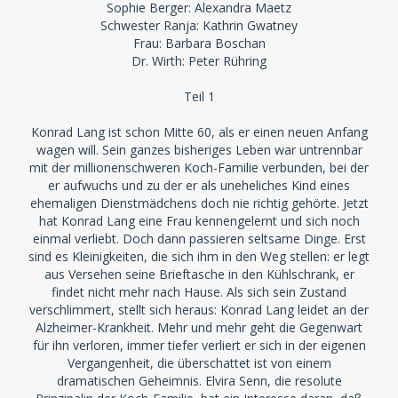
Sophie Berger: Alexandra Maetz
Schwester Ranja: Kathrin Gwatney
Frau: Barbara Boschan
Dr. Wirth: Peter Rühring
Teil 1
Konrad Lang ist schon Mitte 60, als er einen neuen Anfang
wagen will. Sein ganzes bisheriges Leben war untrennbar
mit der millionenschweren Koch-Familie verbunden, bei der
er aufwuchs und zu der er als uneheliches Kind eines
ehemaligen Dienstmädchens doch nie richtig gehörte. Jetzt
hat Konrad Lang eine Frau kennengelernt und sich noch
einmal verliebt. Doch dann passieren seltsame Dinge. Erst
sind es Kleinigkeiten, die sich ihm in den Weg stellen: er legt
aus Versehen seine Brieftasche in den Kühlschrank, er
findet nicht mehr nach Hause. Als sich sein Zustand
verschlimmert, stellt sich heraus: Konrad Lang leidet an der
Alzheimer-Krankheit. Mehr und mehr geht die Gegenwart
für ihn verloren, immer tiefer verliert er sich in der eigenen
Vergangenheit, die überschattet ist von einem
dramatischen Geheimnis. Elvira Senn, die resolute