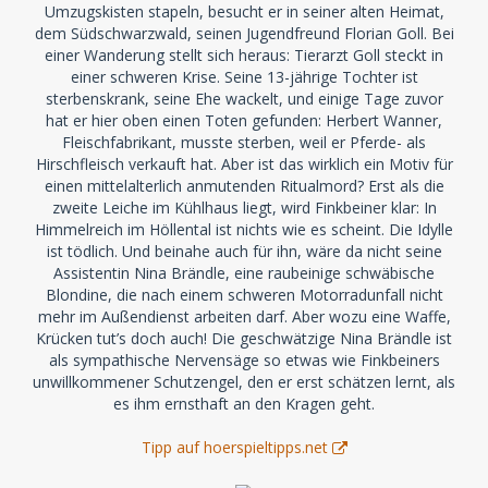
Umzugskisten stapeln, besucht er in seiner alten Heimat,
dem Südschwarzwald, seinen Jugendfreund Florian Goll. Bei
einer Wanderung stellt sich heraus: Tierarzt Goll steckt in
einer schweren Krise. Seine 13-jährige Tochter ist
sterbenskrank, seine Ehe wackelt, und einige Tage zuvor
hat er hier oben einen Toten gefunden: Herbert Wanner,
Fleischfabrikant, musste sterben, weil er Pferde- als
Hirschfleisch verkauft hat. Aber ist das wirklich ein Motiv für
einen mittelalterlich anmutenden Ritualmord? Erst als die
zweite Leiche im Kühlhaus liegt, wird Finkbeiner klar: In
Himmelreich im Höllental ist nichts wie es scheint. Die Idylle
ist tödlich. Und beinahe auch für ihn, wäre da nicht seine
Assistentin Nina Brändle, eine raubeinige schwäbische
Blondine, die nach einem schweren Motorradunfall nicht
mehr im Außendienst arbeiten darf. Aber wozu eine Waffe,
Krücken tut’s doch auch! Die geschwätzige Nina Brändle ist
als sympathische Nervensäge so etwas wie Finkbeiners
unwillkommener Schutzengel, den er erst schätzen lernt, als
es ihm ernsthaft an den Kragen geht.
Tipp auf hoerspieltipps.net