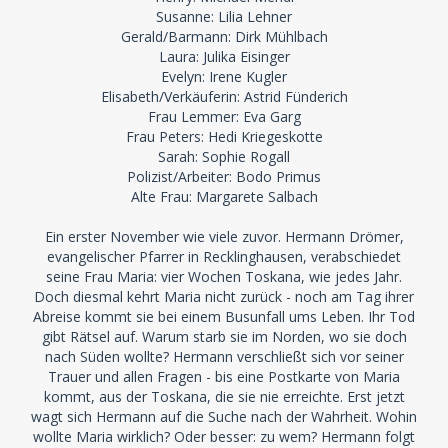
Susanne: Lilia Lehner
Gerald/Barmann: Dirk Mühlbach
Laura: Julika Eisinger
Evelyn: Irene Kugler
Elisabeth/Verkäuferin: Astrid Fünderich
Frau Lemmer: Eva Garg
Frau Peters: Hedi Kriegeskotte
Sarah: Sophie Rogall
Polizist/Arbeiter: Bodo Primus
Alte Frau: Margarete Salbach
Ein erster November wie viele zuvor. Hermann Drömer,
evangelischer Pfarrer in Recklinghausen, verabschiedet
seine Frau Maria: vier Wochen Toskana, wie jedes Jahr.
Doch diesmal kehrt Maria nicht zurück - noch am Tag ihrer
Abreise kommt sie bei einem Busunfall ums Leben. Ihr Tod
gibt Rätsel auf. Warum starb sie im Norden, wo sie doch
nach Süden wollte? Hermann verschließt sich vor seiner
Trauer und allen Fragen - bis eine Postkarte von Maria
kommt, aus der Toskana, die sie nie erreichte. Erst jetzt
wagt sich Hermann auf die Suche nach der Wahrheit. Wohin
wollte Maria wirklich? Oder besser: zu wem? Hermann folgt